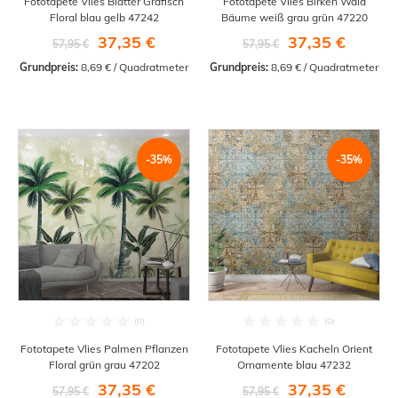
Fototapete Vlies Blätter Grafisch
Fototapete Vlies Birken Wald
Floral blau gelb 47242
Bäume weiß grau grün 47220
37,35 €
37,35 €
57,95 €
57,95 €
Grundpreis:
 8,69 € / Quadratmeter
Grundpreis:
 8,69 € / Quadratmeter
-35%
-35%
Fototapete Vlies Palmen Pflanzen
Fototapete Vlies Kacheln Orient
Floral grün grau 47202
Ornamente blau 47232
37,35 €
37,35 €
57,95 €
57,95 €