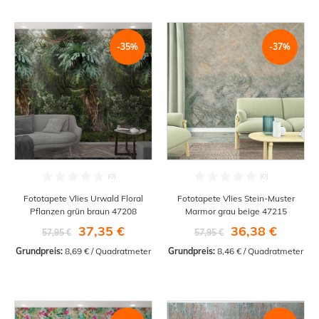
-35%
-37%
Fototapete Vlies Urwald Floral
Fototapete Vlies Stein-Muster
Pflanzen grün braun 47208
Marmor grau beige 47215
37,35 €
36,38 €
57,95 €
57,95 €
Grundpreis:
 8,69 € / Quadratmeter
Grundpreis:
 8,46 € / Quadratmeter