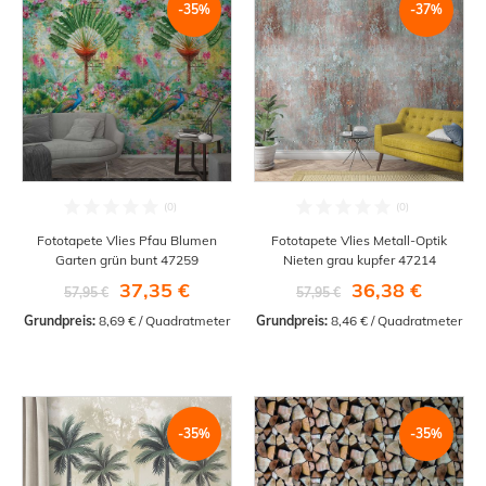
-35%
-37%
Fototapete Vlies Pfau Blumen
Fototapete Vlies Metall-Optik
Garten grün bunt 47259
Nieten grau kupfer 47214
37,35 €
36,38 €
57,95 €
57,95 €
Grundpreis:
 8,69 € / Quadratmeter
Grundpreis:
 8,46 € / Quadratmeter
-35%
-35%