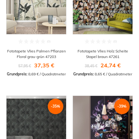
Fototapete Vlies Palmen Pflanzen
Fototapete Vlies Holz Scheite
Floral grau-grün 47203
Stapel braun 47261
37,35 €
24,74 €
57,95 €
38,45 €
Grundpreis:
 8,69 € / Quadratmeter
Grundpreis:
 8,65 € / Quadratmeter
-35%
-39%