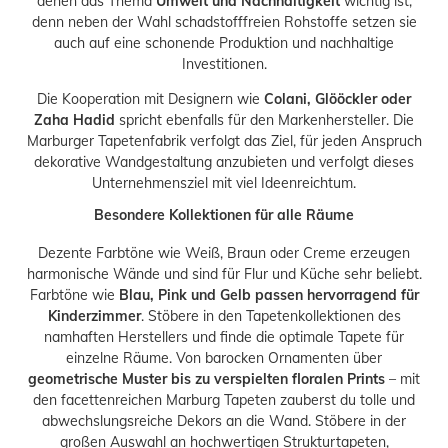
denen das Thema
Umwelt und Nachhaltigkeit
wichtig ist,
denn neben der Wahl schadstofffreien Rohstoffe setzen sie
auch auf eine schonende Produktion und nachhaltige
Investitionen.
Die Kooperation mit Designern wie
Colani, Glööckler oder
Zaha Hadid
spricht ebenfalls für den Markenhersteller. Die
Marburger Tapetenfabrik verfolgt das Ziel, für jeden Anspruch
dekorative Wandgestaltung anzubieten und verfolgt dieses
Unternehmensziel mit viel Ideenreichtum.
Besondere Kollektionen für alle Räume
Dezente Farbtöne wie Weiß, Braun oder Creme erzeugen
harmonische Wände und sind für Flur und Küche sehr beliebt.
Farbtöne wie
Blau, Pink und Gelb passen hervorragend für
Kinderzimmer
. Stöbere in den Tapetenkollektionen des
namhaften Herstellers und finde die optimale Tapete für
einzelne Räume. Von barocken Ornamenten über
geometrische Muster bis zu verspielten floralen Prints
– mit
den facettenreichen Marburg Tapeten zauberst du tolle und
abwechslungsreiche Dekors an die Wand. Stöbere in der
großen Auswahl an hochwertigen Strukturtapeten,