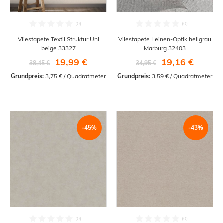
Vliestapete Textil Struktur Uni
Vliestapete Leinen-Optik hellgrau
beige 33327
Marburg 32403
19,99 €
19,16 €
38,45 €
34,95 €
Grundpreis:
 3,75 € / Quadratmeter
Grundpreis:
 3,59 € / Quadratmeter
-45%
-43%