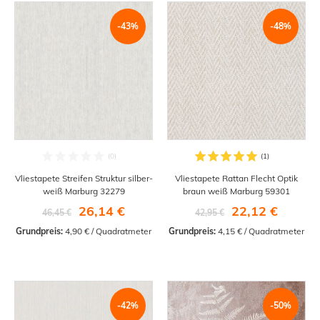
-43%
-48%
Vliestapete Streifen Struktur silber-
Vliestapete Rattan Flecht Optik
weiß Marburg 32279
braun weiß Marburg 59301
26,14 €
22,12 €
46,45 €
42,95 €
Grundpreis:
 4,90 € / Quadratmeter
Grundpreis:
 4,15 € / Quadratmeter
-42%
-50%