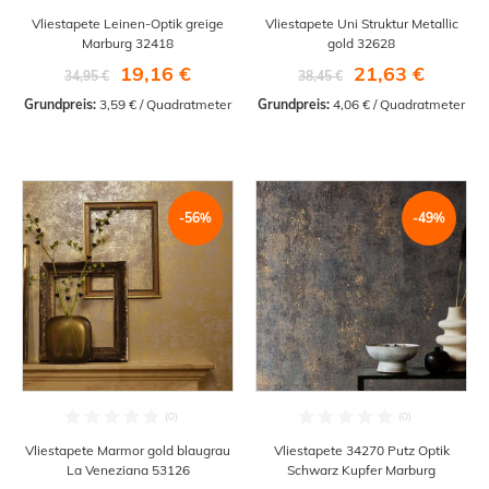
Vliestapete Leinen-Optik greige
Vliestapete Uni Struktur Metallic
Marburg 32418
gold 32628
19,16 €
21,63 €
34,95 €
38,45 €
Grundpreis:
 3,59 € / Quadratmeter
Grundpreis:
 4,06 € / Quadratmeter
-56%
-49%
Vliestapete Marmor gold blaugrau
Vliestapete 34270 Putz Optik
La Veneziana 53126
Schwarz Kupfer Marburg