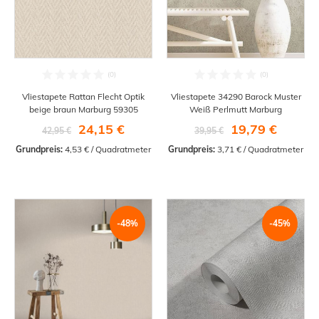
Vliestapete Rattan Flecht Optik
Vliestapete 34290 Barock Muster
beige braun Marburg 59305
Weiß Perlmutt Marburg
24,15 €
19,79 €
42,95 €
39,95 €
Grundpreis:
 4,53 € / Quadratmeter
Grundpreis:
 3,71 € / Quadratmeter
-48%
-45%