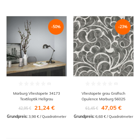
-50%
-23%
Marburg Vliestapete 34173
Vliestapete grau Grafisch
Textiloptik Hellgrau
Opulence Marburg 56025
21,24 €
47,05 €
42,95 €
61,45 €
Grundpreis:
 3,98 € / Quadratmeter
Grundpreis:
 6,68 € / Quadratmeter