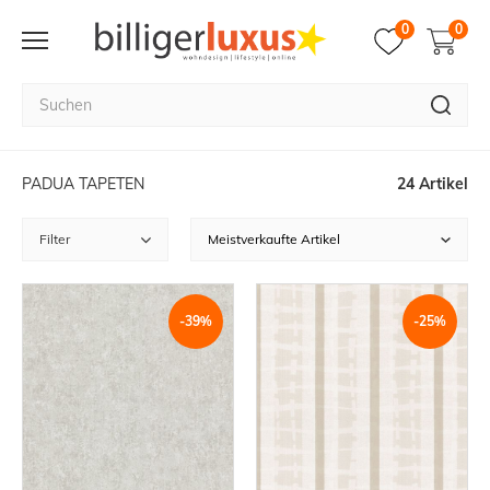
0
0
PADUA TAPETEN
24 Artikel
Filter
-39%
-25%