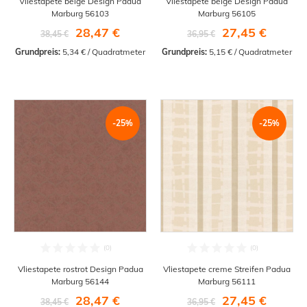
Vliestapete beige Design Padua
Vliestapete beige Design Padua
Marburg 56103
Marburg 56105
28,47 €
27,45 €
38,45 €
36,95 €
Grundpreis:
 5,34 € / Quadratmeter
Grundpreis:
 5,15 € / Quadratmeter
-25%
-25%
Vliestapete rostrot Design Padua
Vliestapete creme Streifen Padua
Marburg 56144
Marburg 56111
28,47 €
27,45 €
38,45 €
36,95 €