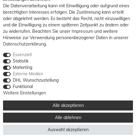
Die Datenverarbeitung kann mit Einwilligung oder aufgrund eines
berechtigten Interesses erfolgen. Die Zustimmung kann erteilt
oder abgelehnt werden. Es besteht das Recht, nicht einzuwilligen
und die Einwilligung zu einem späteren Zeitpunkt zu ändern oder
zu widerrufen. Beachten Sie unser
Impressum
und weitere
Hinweise zur Verwendung personenbezogener Daten in unserer
Daten­schutz­erklärung
.
Essenziell
Statistik
Marketing
Externe Medien
DHL Wunschzustellung
Funktional
Weitere Einstellungen
Alle akzeptieren
Alle ablehnen
Auswahl akzeptieren
Alle Preise sind inkl. MwSt. / **Kostenloser Versand innerhalb Deutschlands möglich.
Versandkosten in andere Länder finden Sie
hier