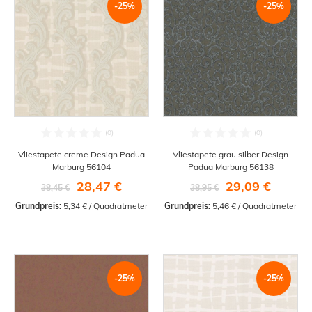
-25%
-25%
Vliestapete creme Design Padua
Vliestapete grau silber Design
Marburg 56104
Padua Marburg 56138
28,47 €
29,09 €
38,45 €
38,95 €
Grundpreis:
 5,34 € / Quadratmeter
Grundpreis:
 5,46 € / Quadratmeter
-25%
-25%