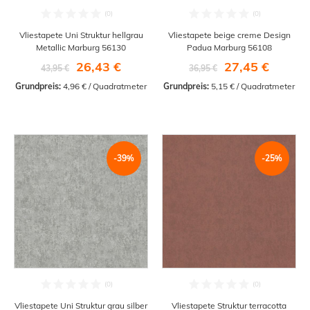
Vliestapete Uni Struktur hellgrau
Vliestapete beige creme Design
Metallic Marburg 56130
Padua Marburg 56108
26,43 €
27,45 €
43,95 €
36,95 €
Grundpreis:
 4,96 € / Quadratmeter
Grundpreis:
 5,15 € / Quadratmeter
-39%
-25%
Vliestapete Uni Struktur grau silber
Vliestapete Struktur terracotta