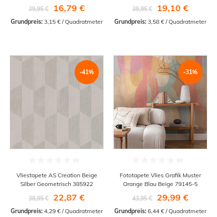
16,79 €
19,10 €
39,95 €
39,95 €
Grundpreis:
 3,15 € / Quadratmeter
Grundpreis:
 3,58 € / Quadratmeter
-41%
-31%
Vliestapete AS Creation Beige
Fototapete Vlies Grafik Muster
Silber Geometrisch 385922
Orange Blau Beige 79145-5
22,87 €
29,99 €
38,95 €
43,95 €
Grundpreis:
 4,29 € / Quadratmeter
Grundpreis:
 6,44 € / Quadratmeter