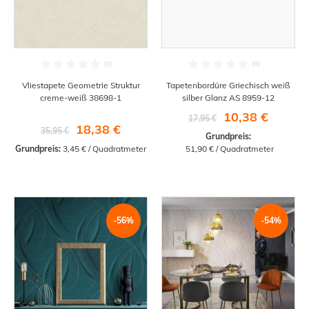
Vliestapete Geometrie Struktur
Tapetenbordüre Griechisch weiß
creme-weiß 38698-1
silber Glanz AS 8959-12
10,38 €
17,95 €
18,38 €
35,95 €
Grundpreis:
Grundpreis:
 3,45 € / Quadratmeter
 51,90 € / Quadratmeter
-56%
-54%