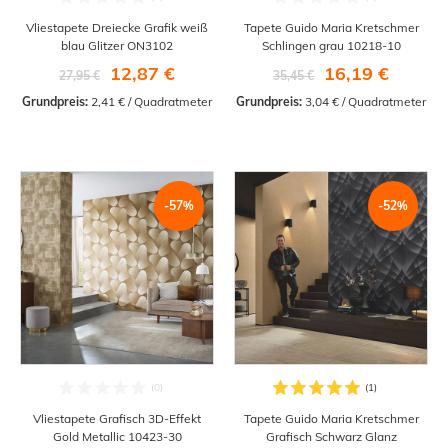
Vliestapete Dreiecke Grafik weiß
Tapete Guido Maria Kretschmer
blau Glitzer ON3102
Schlingen grau 10218-10
12,87 €
16,19 €
27,95 €
35,45 €
Grundpreis:
 2,41 € / Quadratmeter
Grundpreis:
 3,04 € / Quadratmeter
-57%
-52%
Vliestapete Grafisch 3D-Effekt
Tapete Guido Maria Kretschmer
Gold Metallic 10423-30
Grafisch Schwarz Glanz