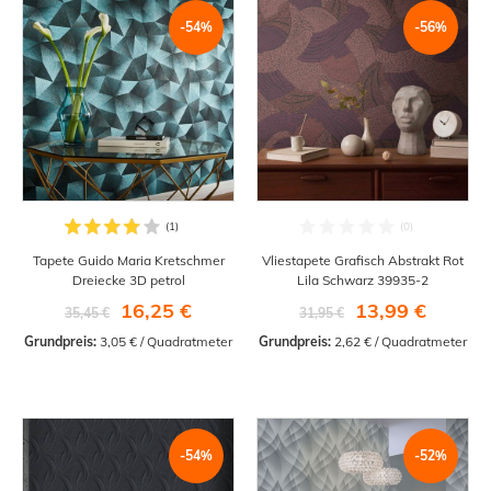
-54%
-56%
Tapete Guido Maria Kretschmer
Vliestapete Grafisch Abstrakt Rot
Dreiecke 3D petrol
Lila Schwarz 39935-2
16,25 €
13,99 €
35,45 €
31,95 €
Grundpreis:
 3,05 € / Quadratmeter
Grundpreis:
 2,62 € / Quadratmeter
-54%
-52%