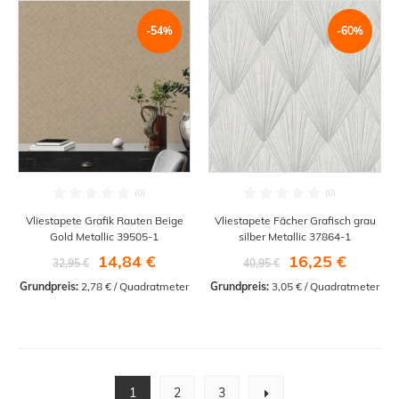
-54%
-60%
Vliestapete Grafik Rauten Beige
Vliestapete Fächer Grafisch grau
Gold Metallic 39505-1
silber Metallic 37864-1
14,84 €
16,25 €
32,95 €
40,95 €
Grundpreis:
 2,78 € / Quadratmeter
Grundpreis:
 3,05 € / Quadratmeter
1
2
3