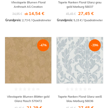
Vliestapete Blumen Floral
Tapete Ranken Floral Glanz grau
Anthrazit AS Creation
gold Marburg 58037
14,54 €
27,45 €
34,95 €
ab
45,45 €
Grundpreis:
 2,73 € / Quadratmeter
Grundpreis:
 5,15 € / Quadratmeter
-47%
-39%
Vliestapete Blumen Blätter gold
Tapete Ranken Floral Glanz weiß
Glanz Rasch 570472
blau Marburg 58036
21,29 €
27,45 €