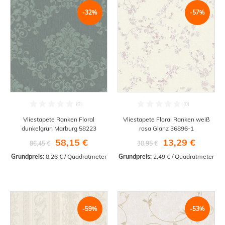
-32%
-57%
Vliestapete Ranken Floral
Vliestapete Floral Ranken weiß
dunkelgrün Marburg 58223
rosa Glanz 36896-1
58,15 €
13,29 €
86,45 €
30,95 €
Grundpreis:
 8,26 € / Quadratmeter
Grundpreis:
 2,49 € / Quadratmeter
-59%
-53%