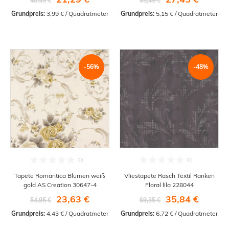
40,45 €
45,45 €
Grundpreis:
 3,99 € / Quadratmeter
Grundpreis:
 5,15 € / Quadratmeter
-56%
-48%
Tapete Romantica Blumen weiß
Vliestapete Rasch Textil Ranken
gold AS Creation 30647-4
Floral lila 228044
23,63 €
35,84 €
54,95 €
69,35 €
Grundpreis:
 4,43 € / Quadratmeter
Grundpreis:
 6,72 € / Quadratmeter