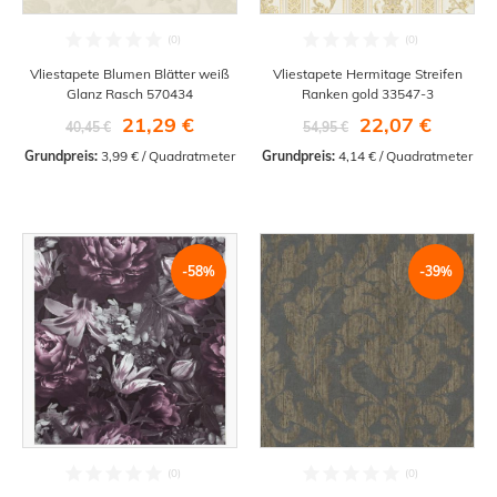
Vliestapete Blumen Blätter weiß
Vliestapete Hermitage Streifen
Glanz Rasch 570434
Ranken gold 33547-3
21,29 €
22,07 €
40,45 €
54,95 €
Grundpreis:
 3,99 € / Quadratmeter
Grundpreis:
 4,14 € / Quadratmeter
-58%
-39%