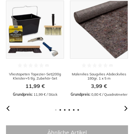
Vliestapeten Tapezier-Set|200g
Malervlies Saugvlies Abdeckvlies
Kleister+5 tlg. Zubehör-Set
180gr. 1 x 5 m
11,99 €
3,99 €
Grundpreis:
 11,99 € / Stück
Grundpreis:
 0,80 € / Quadratmeter
Ähnliche Artikel