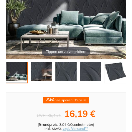
Tippen um zu vergrößern
-54%
Sie sparen: 19,26 €
16,19 €
UVP:
35,45 €
(
Grundpreis:
3,04 €/Quadratmeter
)
inkl. MwSt.
zzgl. Versand**