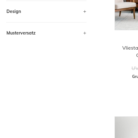
Design
Musterversatz
Vliest
UV
Gru