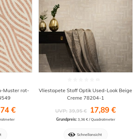
-Muster rot-
Vliestapete Stoff Optik Used-Look Beige
4549
Creme 78204-1
,74 €
17,89 €
UVP:
39,95 €
dratmeter
Grundpreis:
 3,36 € / Quadratmeter
t
Schnellansicht