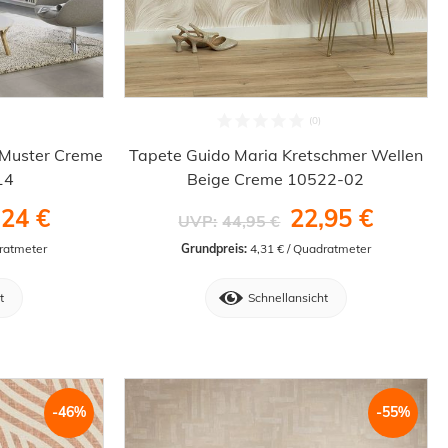
 Muster Creme
Tapete Guido Maria Kretschmer Wellen
14
Beige Creme 10522-02
,24 €
22,95 €
UVP:
44,95 €
dratmeter
Grundpreis:
 4,31 € / Quadratmeter
t
Schnellansicht
-46%
-55%