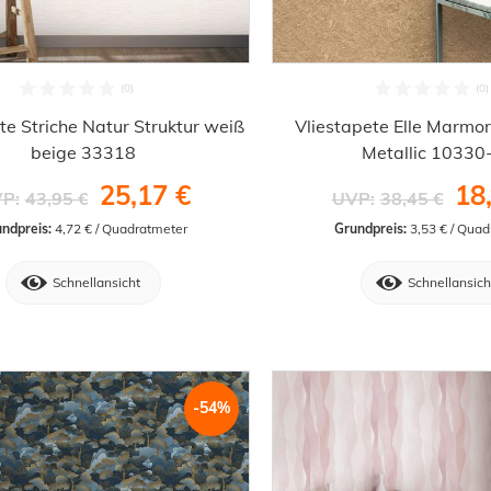
te Striche Natur Struktur weiß
Vliestapete Elle Marmor
beige 33318
Metallic 10330
25,17 €
18
P:
43,95 €
UVP:
38,45 €
ndpreis:
 4,72 € / Quadratmeter
Grundpreis:
 3,53 € / Qua
Schnellansicht
Schnellansich
-54%