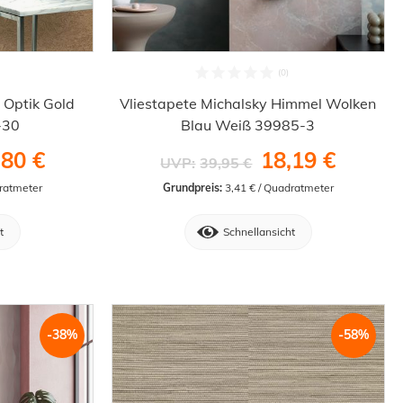
 Optik Gold
Vliestapete Michalsky Himmel Wolken
-30
Blau Weiß 39985-3
,80 €
18,19 €
UVP:
39,95 €
dratmeter
Grundpreis:
 3,41 € / Quadratmeter
t
Schnellansicht
-38%
-58%