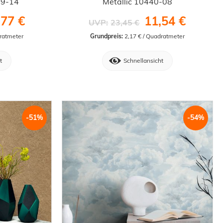
89-14
Metallic 10440-08
,77 €
11,54 €
UVP:
23,45 €
dratmeter
Grundpreis:
 2,17 € / Quadratmeter
t
Schnellansicht
-51%
-54%