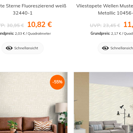
te Sterne Fluoreszierend weiß
Vliestapete Wellen Muste
32440-1
Metallic 10456
10,82 €
11
P:
30,95 €
UVP:
23,45 €
ndpreis:
 2,03 € / Quadratmeter
Grundpreis:
 2,17 € / Qua
Schnellansicht
Schnellansich
-55%