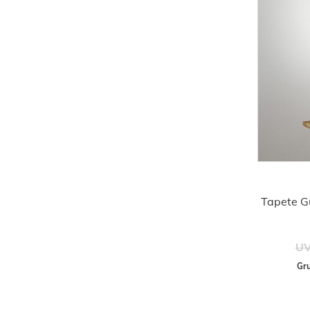
Tapete G
UV
Gru