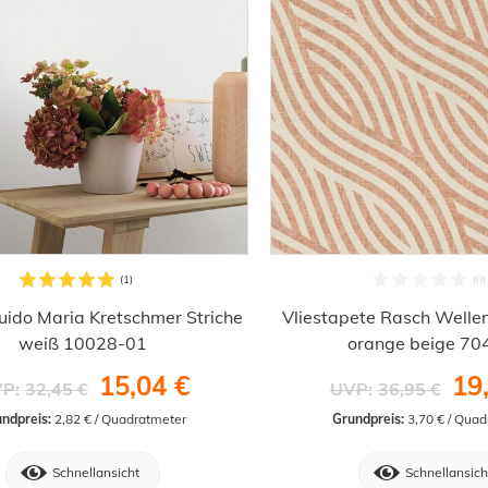
uido Maria Kretschmer Striche
Vliestapete Rasch Wellen
weiß 10028-01
orange beige 70
15,04 €
19
P:
32,45 €
UVP:
36,95 €
ndpreis:
 2,82 € / Quadratmeter
Grundpreis:
 3,70 € / Qua
Schnellansicht
Schnellansich