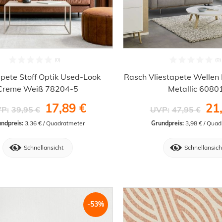
apete Stoff Optik Used-Look
Rasch Vliestapete Wellen
Creme Weiß 78204-5
Metallic 6080
17,89 €
21
P:
39,95 €
UVP:
47,95 €
ndpreis:
 3,36 € / Quadratmeter
Grundpreis:
 3,98 € / Qua
Schnellansicht
Schnellansich
-53%