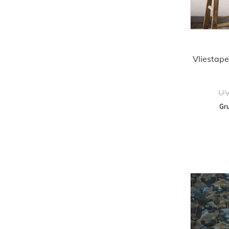
Vliestape
UV
Gru