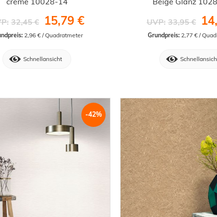
creme 10028-14
Beige Glanz 102
15,79 €
14
P:
32,45 €
UVP:
33,95 €
ndpreis:
 2,96 € / Quadratmeter
Grundpreis:
 2,77 € / Qua
Schnellansicht
Schnellansich
-42%