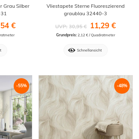
r Grau Silber
Vliestapete Sterne Fluoreszierend
-31
graublau 32440-3
,54 €
11,29 €
UVP:
30,95 €
dratmeter
Grundpreis:
 2,12 € / Quadratmeter
t
Schnellansicht
-55%
-48%