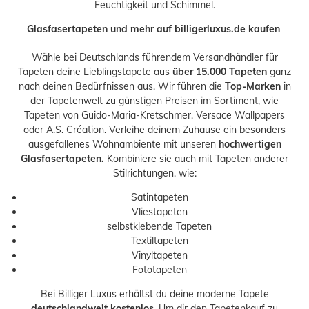
Feuchtigkeit und Schimmel.
Glasfasertapeten und mehr auf billigerluxus.de kaufen
Wähle bei Deutschlands führendem Versandhändler für
Tapeten deine Lieblingstapete aus
über 15.000 Tapeten
ganz
nach deinen Bedürfnissen aus. Wir führen die
Top-Marken
in
der Tapetenwelt zu günstigen Preisen im Sortiment, wie
Tapeten von
Guido-Maria-Kretschmer
,
Versace Wallpapers
oder
A.S. Création
. Verleihe deinem Zuhause ein besonders
ausgefallenes Wohnambiente mit unseren
h
ochwertigen
Glasfasertapeten.
Kombiniere sie auch mit Tapeten anderer
Stilrichtungen, wie:
Satintapeten
Vliestapeten
selbstklebende Tapeten
Textiltapeten
Vinyltapeten
Fototapeten
Bei Billiger Luxus erhältst du deine moderne Tapete
deutschlandweit kostenlos
. Um dir den Tapetenkauf zu