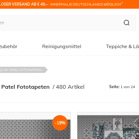
**
OSER VERSAND AB € 49,-- 
 INNERHALB DEUTSCHLANDS MÖGLICH
zubehör
Reinigungsmittel
Teppiche & Lä
LS BY PATEL FOTOTAPETEN
 Patel Fototapeten
 / 
480 Artikel
Seite:
1 von 24
-19%