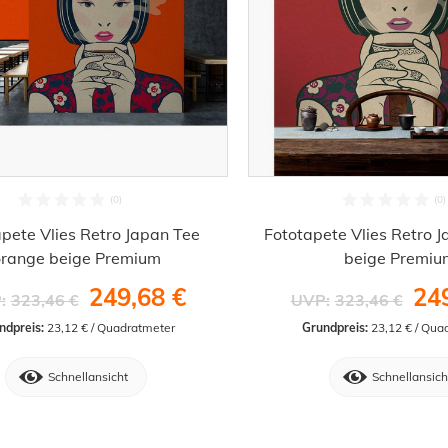
pete Vlies Retro Japan Tee
Fototapete Vlies Retro J
orange beige Premium
beige Premiu
249,68 €
24
:
323,46 €
UVP:
323,46 €
ndpreis:
 23,12 € / Quadratmeter
Grundpreis:
 23,12 € / Qua
Schnellansicht
Schnellansich