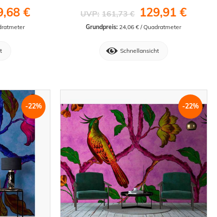
9,68 €
129,91 €
UVP:
161,73 €
dratmeter
Grundpreis:
 24,06 € / Quadratmeter
t
Schnellansicht
-22%
-22%