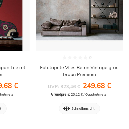
apan Tee rot
Fototapete Vlies Beton Vintage grau
m
braun Premium
9,68 €
249,68 €
UVP:
323,46 €
dratmeter
Grundpreis:
 23,12 € / Quadratmeter
t
Schnellansicht