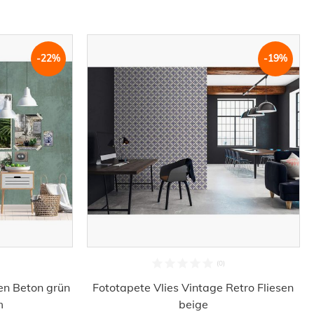
-22%
-19%
en Beton grün
Fototapete Vlies Vintage Retro Fliesen
m
beige