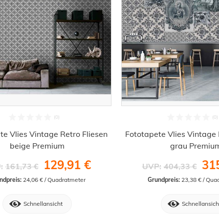
te Vlies Vintage Retro Fliesen
Fototapete Vlies Vintage 
beige Premium
grau Premiu
129,91 €
31
:
161,73 €
UVP:
404,33 €
ndpreis:
 24,06 € / Quadratmeter
Grundpreis:
 23,38 € / Qua
Schnellansicht
Schnellansich