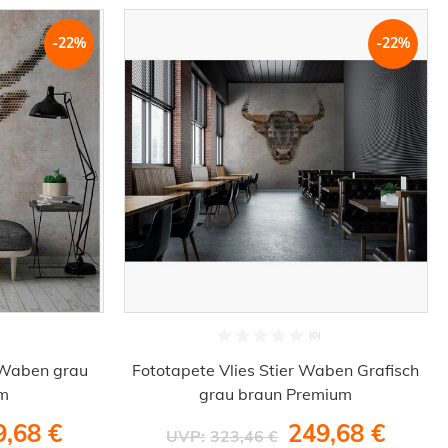
-22%
-22%
h Waben grau
Fototapete Vlies Stier Waben Grafisch
um
grau braun Premium
9,68 €
249,68 €
UVP:
323,46 €