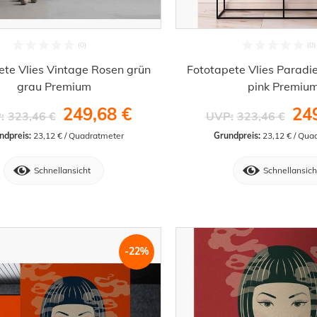
ete Vlies Vintage Rosen grün
Fototapete Vlies Paradi
grau Premium
pink Premiu
249,68 €
24
:
323,46 €
UVP:
323,46 €
ndpreis:
 23,12 € / Quadratmeter
Grundpreis:
 23,12 € / Qua
Schnellansicht
Schnellansich
-22%