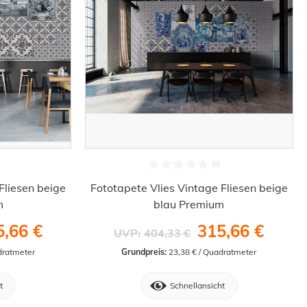
Fliesen beige
Fototapete Vlies Vintage Fliesen beige
m
blau Premium
5,66 €
315,66 €
UVP:
404,33 €
dratmeter
Grundpreis:
 23,38 € / Quadratmeter
t
Schnellansicht