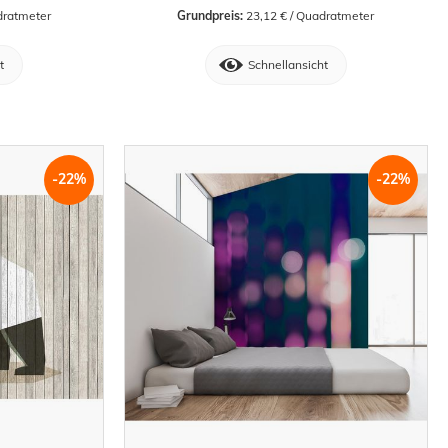
dratmeter
Grundpreis:
 23,12 € / Quadratmeter
t
Schnellansicht
-22%
-22%