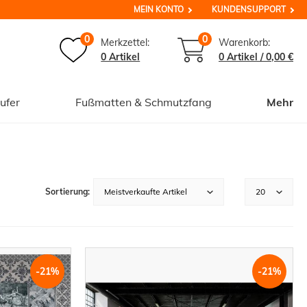
MEIN KONTO
KUNDENSUPPORT
0
0
Merkzettel:
Warenkorb:
0 Artikel
0
Artikel /
0,00 €
ufer
Fußmatten & Schmutzfang
Mehr
-21%
-21%