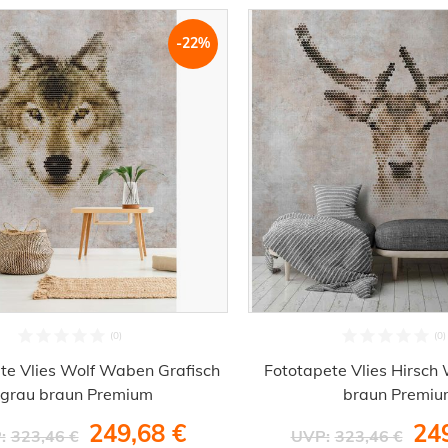
-22%
te Vlies Wolf Waben Grafisch
Fototapete Vlies Hirsc
grau braun Premium
braun Premi
249,68 €
24
:
323,46 €
UVP:
323,46 €