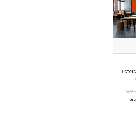
Fotota
UVP
Gru