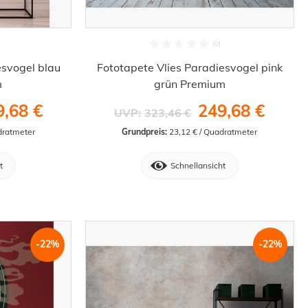
esvogel blau
Fototapete Vlies Paradiesvogel pink
m
grün Premium
9,68 €
249,68 €
UVP:
323,46 €
dratmeter
Grundpreis:
 23,12 € / Quadratmeter
t
Schnellansicht
-22%
-22%