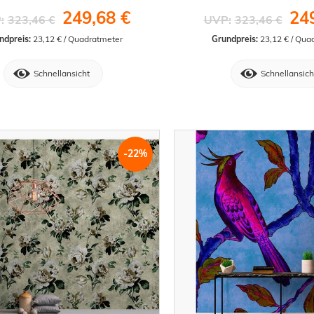
249,68 €
24
:
323,46 €
UVP:
323,46 €
ndpreis:
 23,12 € / Quadratmeter
Grundpreis:
 23,12 € / Qua
Schnellansicht
Schnellansich
-22%