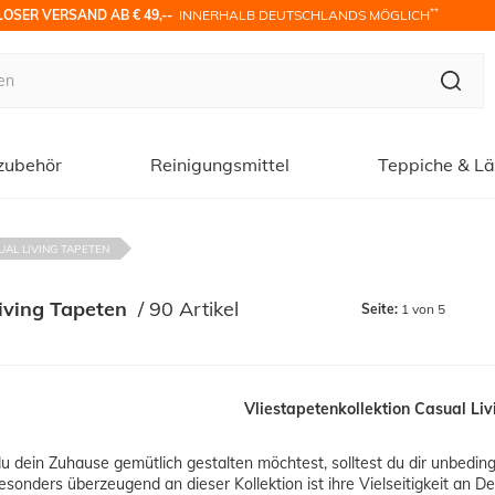
**
OSER VERSAND AB € 49,-- 
 INNERHALB DEUTSCHLANDS MÖGLICH
zubehör
Reinigungsmittel
Teppiche & Lä
UAL LIVING TAPETEN
iving Tapeten
 / 
90 Artikel
Seite:
1 von 5
Vliestapetenkollektion Casual Li
 dein Zuhause gemütlich gestalten möchtest, solltest du dir unbedingt
sonders überzeugend an dieser Kollektion ist ihre Vielseitigkeit an 