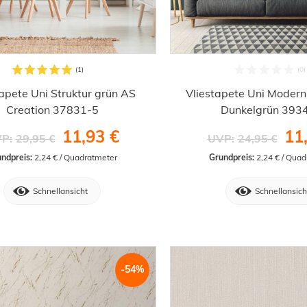
tapete Uni Struktur grün AS
Vliestapete Uni Modern 
Creation 37831-5
Dunkelgrün 393
11,93 €
11
P:
29,95 €
UVP:
24,95 €
ndpreis:
 2,24 € / Quadratmeter
Grundpreis:
 2,24 € / Qua
Schnellansicht
Schnellansich
-54%