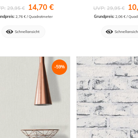
14,70 €
10
P:
29,95 €
UVP:
29,95 €
ndpreis:
 2,76 € / Quadratmeter
Grundpreis:
 2,06 € / Qua
Schnellansicht
Schnellansich
-59%