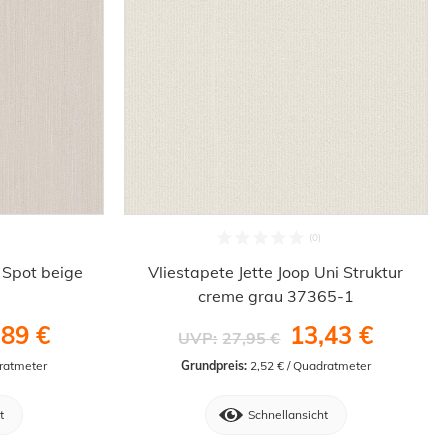
 Spot beige
Vliestapete Jette Joop Uni Struktur
creme grau 37365-1
,89 €
13,43 €
UVP:
27,95 €
dratmeter
Grundpreis:
 2,52 € / Quadratmeter
t
Schnellansicht