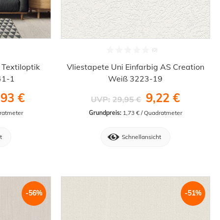
Textiloptik
Vliestapete Uni Einfarbig AS Creation
41-1
Weiß 3223-19
,93 €
9,22 €
UVP:
29,95 €
dratmeter
Grundpreis:
 1,73 € / Quadratmeter
t
Schnellansicht
-56%
-51%