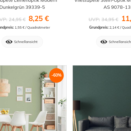
Dunkelgrün 39339-5
AS 9078-13
8,25 €
11
VP:
24,95 €
UVP:
34,95 €
ndpreis:
 1,55 € / Quadratmeter
Grundpreis:
 2,14 € / Qua
Schnellansicht
Schnellansich
-60%