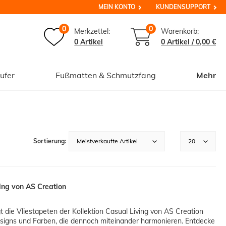
MEIN KONTO
KUNDENSUPPORT
0
0
Merkzettel:
Warenkorb:
0 Artikel
0
Artikel /
0,00 €
ufer
Fußmatten & Schmutzfang
Mehr
ving von AS Creation
 die Vliestapeten der Kollektion Casual Living von AS Creation
Designs und Farben, die dennoch miteinander harmonieren. Entdecke