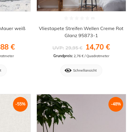
 Mauer weiß
Vliestapete Streifen Wellen Creme Rot
Glanz 95873-1
,88 €
14,70 €
UVP:
29,95 €
dratmeter
Grundpreis:
 2,76 € / Quadratmeter
t
Schnellansicht
-55%
-48%