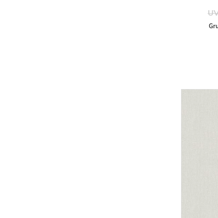
UV
Gru