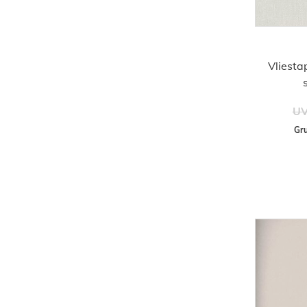
Vliesta
UV
Gru