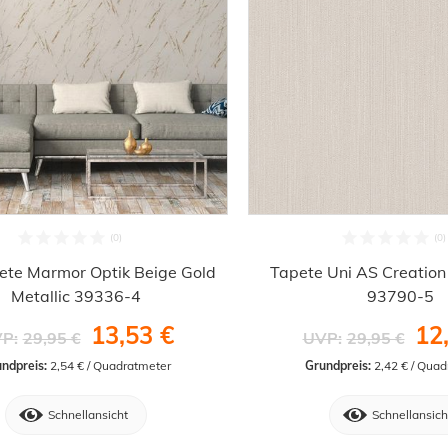
pete Marmor Optik Beige Gold
Tapete Uni AS Creation
Metallic 39336-4
93790-5
13,53 €
12
P:
29,95 €
UVP:
29,95 €
ndpreis:
 2,54 € / Quadratmeter
Grundpreis:
 2,42 € / Qua
Schnellansicht
Schnellansich