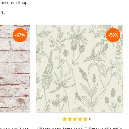
in unserem Shop!
...
-67%
-58%
auer weiß rot
Vliestapete Jette Joop Blätter weiß grün