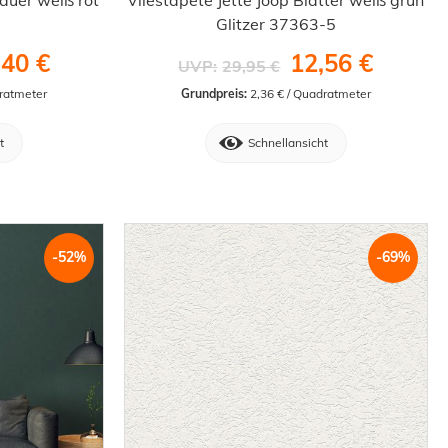
Glitzer 37363-5
,40 €
12,56 €
UVP:
29,95 €
dratmeter
Grundpreis:
 2,36 € / Quadratmeter
t
Schnellansicht
-52%
-69%