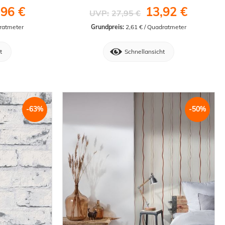
,96 €
13,92 €
UVP:
27,95 €
dratmeter
Grundpreis:
 2,61 € / Quadratmeter
t
Schnellansicht
-63%
-50%