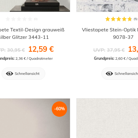
pete Textil-Design grauweiß
Vliestapete Stein-Optik
silber Glitzer 3443-11
9078-37
12,59 €
13
P:
30,95 €
UVP:
37,95 €
ndpreis:
 2,36 € / Quadratmeter
Grundpreis:
 2,60 € / Qua
Schnellansicht
Schnellansich
-60%