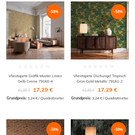
-58%
-58%
Vliestapete Grafik Muster Linien
Vliestapete Dschungel Tropisch
Gelb Creme 79160-4
Grün Gold Metallic 79161-2
17,29 €
17,29 €
41,95 €
41,95 €
Grundpreis:
 3,24 € / Quadratmeter
Grundpreis:
 3,24 € / Quadratmeter
-58%
-58%