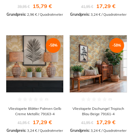
15,79 €
17,29 €
39,95 €
41,95 €
Grundpreis:
 2,96 € / Quadratmeter
Grundpreis:
 3,24 € / Quadratmeter
-58%
-58%
Vliestapete Blätter Palmen Gelb
Vliestapete Dschungel Tropisch
Creme Metallic 79163-4
Blau Beige 79161-4
17,29 €
17,29 €
41,95 €
41,95 €
Grundpreis:
 3,24 € / Quadratmeter
Grundpreis:
 3,24 € / Quadratmeter