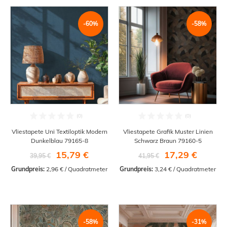
-60%
-58%
Vliestapete Uni Textiloptik Modern
Vliestapete Grafik Muster Linien
Dunkelblau 79165-8
Schwarz Braun 79160-5
15,79 €
17,29 €
39,95 €
41,95 €
Grundpreis:
 2,96 € / Quadratmeter
Grundpreis:
 3,24 € / Quadratmeter
-58%
-31%