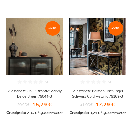
-60%
-58%
Vliestapete Uni Putzoptik Shabby
Vliestapete Palmen Dschungel
Beige Braun 79044-3
Schwarz Gold Metallic 79162-3
15,79 €
17,29 €
39,95 €
41,95 €
Grundpreis:
 2,96 € / Quadratmeter
Grundpreis:
 3,24 € / Quadratmeter