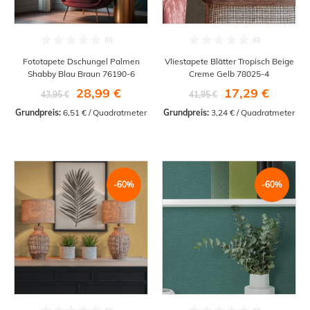
Fototapete Dschungel Palmen
Vliestapete Blätter Tropisch Beige
Shabby Blau Braun 76190-6
Creme Gelb 78025-4
28,99 €
17,29 €
43,95 €
41,95 €
Grundpreis:
 6,51 € / Quadratmeter
Grundpreis:
 3,24 € / Quadratmeter
-60%
-60%