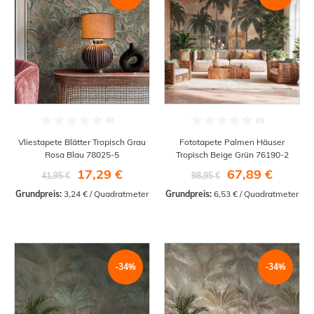
Vliestapete Blätter Tropisch Grau
Fototapete Palmen Häuser
Rosa Blau 78025-5
Tropisch Beige Grün 76190-2
17,29 €
67,89 €
41,95 €
98,95 €
Grundpreis:
 3,24 € / Quadratmeter
Grundpreis:
 6,53 € / Quadratmeter
-34%
-34%