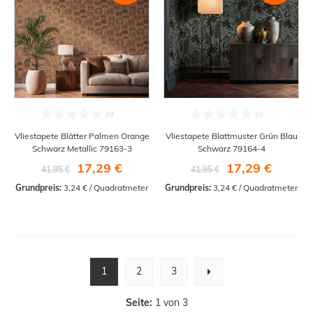
Vliestapete Blätter Palmen Orange
Vliestapete Blattmuster Grün Blau
Schwarz Metallic 79163-3
Schwarz 79164-4
17,29 €
17,29 €
41,95 €
41,95 €
Grundpreis:
 3,24 € / Quadratmeter
Grundpreis:
 3,24 € / Quadratmeter
1
2
3
Seite:
1 von 3