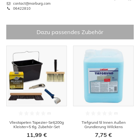
contact@marburg.com
06422810
Dazu passendes Zubehör
Vliestapeten Tapezier-Set|200g
Tiefgrund 5l Innen Außen
Kleister+5 tlg. Zubehör-Set
Grundierung Wilckens
11,99 €
7,75 €