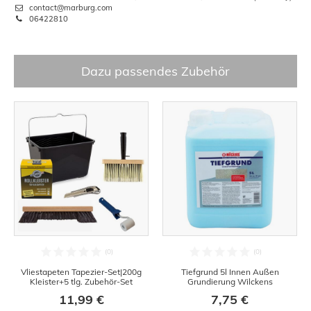
contact@marburg.com
06422810
Dazu passendes Zubehör
Vliestapeten Tapezier-Set|200g
Tiefgrund 5l Innen Außen
Kleister+5 tlg. Zubehör-Set
Grundierung Wilckens
11,99 €
7,75 €