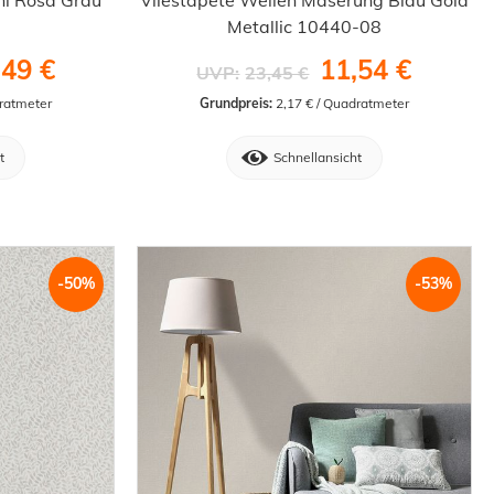
Metallic 10440-08
,49 €
11,54 €
UVP:
23,45 €
dratmeter
Grundpreis:
 2,17 € / Quadratmeter
t
Schnellansicht
-50%
-53%