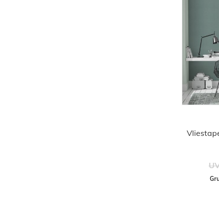
Vliestape
UV
Gru