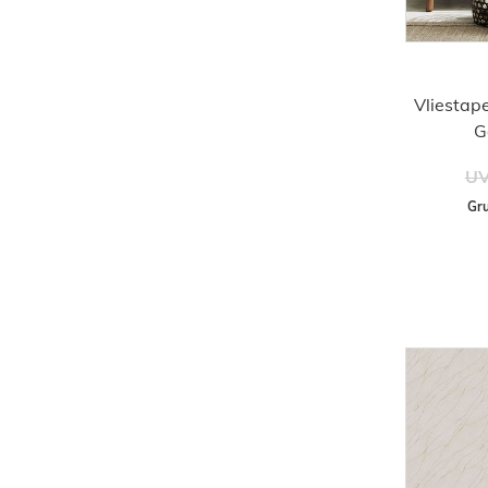
Vliestap
G
UV
Gru