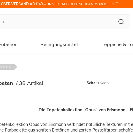
**
OSER VERSAND AB € 49,-- 
 INNERHALB DEUTSCHLANDS MÖGLICH
zubehör
Reinigungsmittel
Teppiche & Lä
TAPETEN
peten
 / 
38 Artikel
Seite:
1 von 2
Die Tapetenkollektion „Opus“ von Erismann – E
petenkollektion Opus von Erismann verbindet natürliche Texturen mit ei
e Farbpalette aus sanften Erdtönen und zarten Pastellfarben schaffe