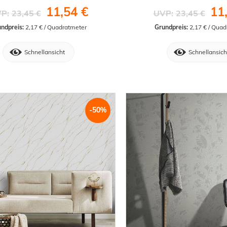
11,54 €
11
P:
23,45 €
UVP:
23,45 €
ndpreis:
 2,17 € / Quadratmeter
Grundpreis:
 2,17 € / Qua
Schnellansicht
Schnellansich
-50%