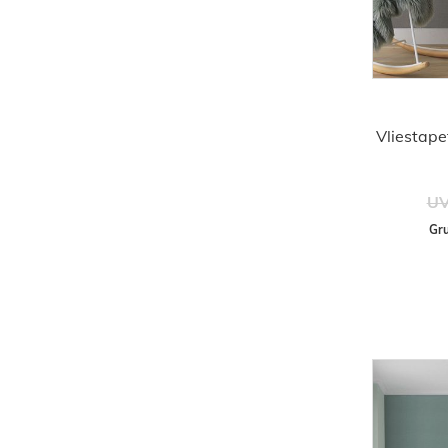
Vliestape
UV
Gru