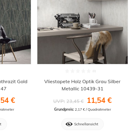
nthrazit Gold
Vliestapete Holz Optik Grau Silber
-47
Metallic 10439-31
,54 €
11,54 €
UVP:
23,45 €
dratmeter
Grundpreis:
 2,17 € / Quadratmeter
t
Schnellansicht