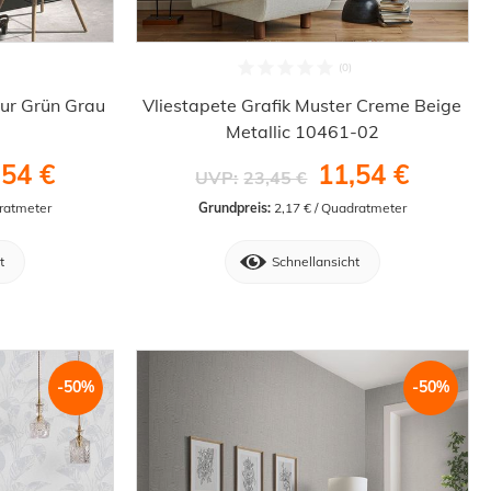
tur Grün Grau
Vliestapete Grafik Muster Creme Beige
Metallic 10461-02
,54 €
11,54 €
UVP:
23,45 €
dratmeter
Grundpreis:
 2,17 € / Quadratmeter
t
Schnellansicht
-50%
-50%