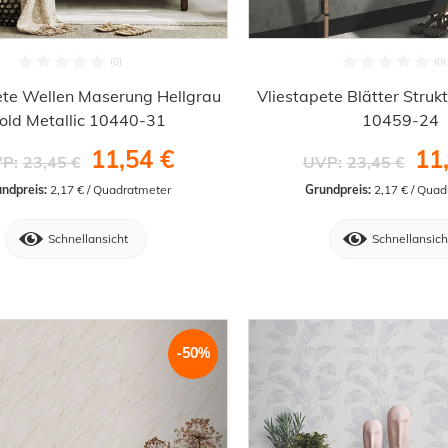
ete Wellen Maserung Hellgrau
Vliestapete Blätter Struk
old Metallic 10440-31
10459-24
11,54 €
11
P:
23,45 €
UVP:
23,45 €
ndpreis:
 2,17 € / Quadratmeter
Grundpreis:
 2,17 € / Qua
Schnellansicht
Schnellansich
-50%