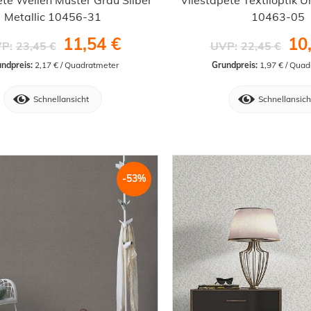
Metallic 10456-31
10463-05
11,54 €
10
P:
23,45 €
UVP:
22,45 €
ndpreis:
 2,17 € / Quadratmeter
Grundpreis:
 1,97 € / Qua
Schnellansicht
Schnellansich
-53%