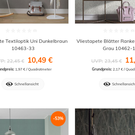
te Textiloptik Uni Dunkelbraun
Vliestapete Blätter Rank
10463-33
Grau 10462-
10,49 €
11
P:
22,45 €
UVP:
23,45 €
ndpreis:
 1,97 € / Quadratmeter
Grundpreis:
 2,17 € / Qua
Schnellansicht
Schnellansich
-53%