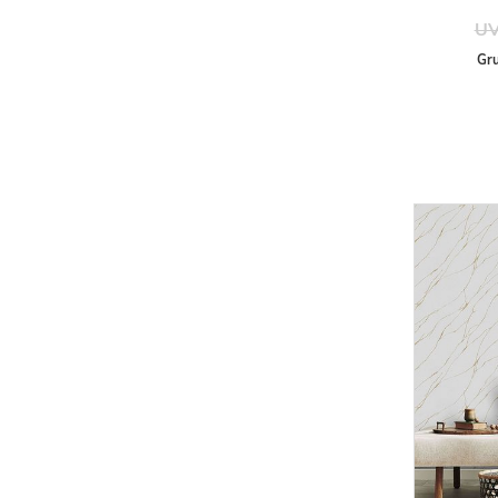
UV
Gru