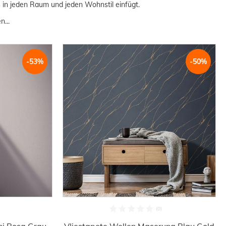
s in jeden Raum und jeden Wohnstil einfügt.
...
-53%
-50%
Uni Rosa Grau
Vliestapete Wellen Maserung Blau Gold