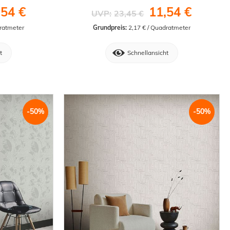
,54 €
11,54 €
UVP:
23,45 €
dratmeter
Grundpreis:
 2,17 € / Quadratmeter
t
Schnellansicht
-50%
-50%