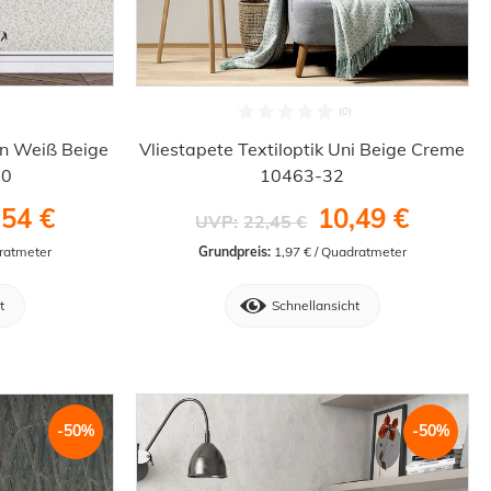
en Weiß Beige
Vliestapete Textiloptik Uni Beige Creme
10
10463-32
,54 €
10,49 €
UVP:
22,45 €
dratmeter
Grundpreis:
 1,97 € / Quadratmeter
t
Schnellansicht
-50%
-50%