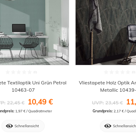
te Textiloptik Uni Grün Petrol
Vliestapete Holz Optik A
10463-07
Metallic 10439
10,49 €
11
P:
22,45 €
UVP:
23,45 €
ndpreis:
 1,97 € / Quadratmeter
Grundpreis:
 2,17 € / Qua
Schnellansicht
Schnellansich