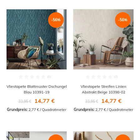
-56%
-56%
Vliestapete Blattmuster Dschungel
Vliestapete Streifen Linien
Blau 10391-19
Abstrakt Beige 10398-02
14,77 €
14,77 €
33,95 €
33,95 €
Grundpreis:
 2,77 € / Quadratmeter
Grundpreis:
 2,77 € / Quadratmeter