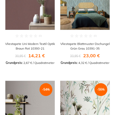
Vliestapete Uni Modern Textil Optik
Vliestapete Blattmuster Dschungel
Braun Rot 10393-21
Grün Grau 10391-35
14,21 €
23,00 €
30,95 €
33,95 €
Grundpreis:
 2,67 € / Quadratmeter
Grundpreis:
 4,32 € / Quadratmeter
-54%
-56%