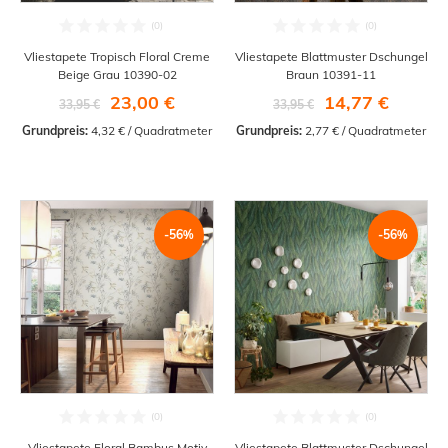
Vliestapete Tropisch Floral Creme
Vliestapete Blattmuster Dschungel
Beige Grau 10390-02
Braun 10391-11
23,00 €
14,77 €
33,95 €
33,95 €
Grundpreis:
 4,32 € / Quadratmeter
Grundpreis:
 2,77 € / Quadratmeter
-56%
-56%
Vliestapete Floral Bambus Motiv
Vliestapete Blattmuster Dschungel