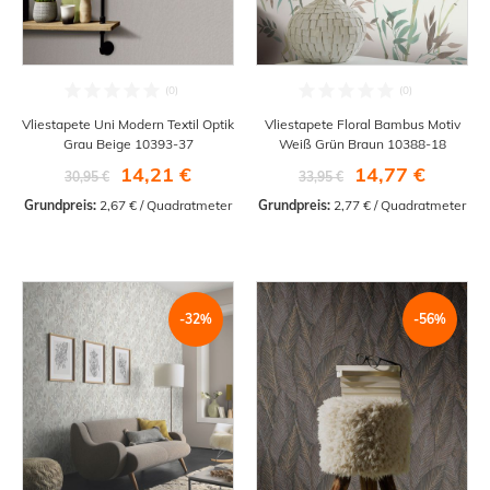
Vliestapete Uni Modern Textil Optik
Vliestapete Floral Bambus Motiv
Grau Beige 10393-37
Weiß Grün Braun 10388-18
14,21 €
14,77 €
30,95 €
33,95 €
Grundpreis:
 2,67 € / Quadratmeter
Grundpreis:
 2,77 € / Quadratmeter
-32%
-56%