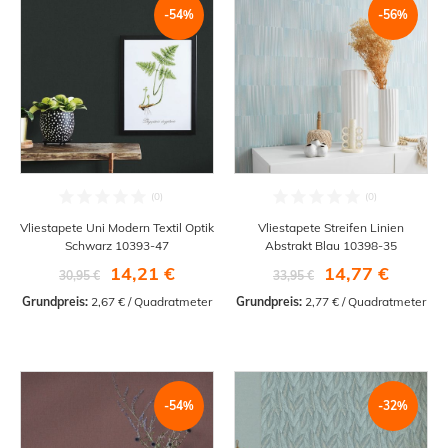
-54%
-56%
Vliestapete Uni Modern Textil Optik
Vliestapete Streifen Linien
Schwarz 10393-47
Abstrakt Blau 10398-35
14,21 €
14,77 €
30,95 €
33,95 €
Grundpreis:
 2,67 € / Quadratmeter
Grundpreis:
 2,77 € / Quadratmeter
-54%
-32%