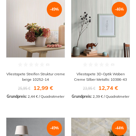
-49%
-46%
Vliestapete Streifen Struktur creme
Vliestapete 3D-Optik Waben
beige 10252-14
Creme Silber Metallic 10386-43
12,99 €
12,74 €
25,95 €
23,95 €
Grundpreis:
 2,44 € / Quadratmeter
Grundpreis:
 2,39 € / Quadratmeter
-49%
-44%