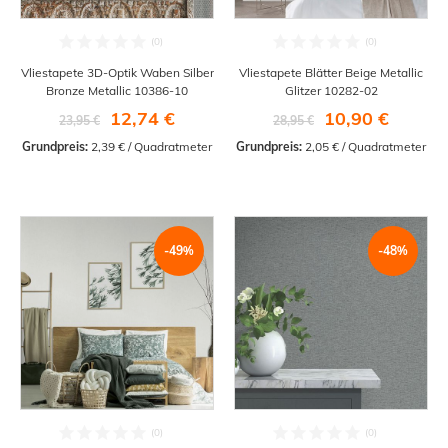
Vliestapete 3D-Optik Waben Silber
Vliestapete Blätter Beige Metallic
Bronze Metallic 10386-10
Glitzer 10282-02
12,74 €
10,90 €
23,95 €
28,95 €
Grundpreis:
 2,39 € / Quadratmeter
Grundpreis:
 2,05 € / Quadratmeter
-49%
-48%