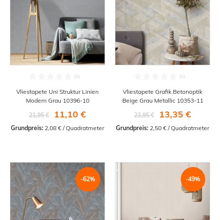
Vliestapete Uni Struktur Linien
Vliestapete Grafik Betonoptik
Modern Grau 10396-10
Beige Grau Metallic 10353-11
11,10 €
13,35 €
21,95 €
23,95 €
Grundpreis:
 2,08 € / Quadratmeter
Grundpreis:
 2,50 € / Quadratmeter
-62%
-49%