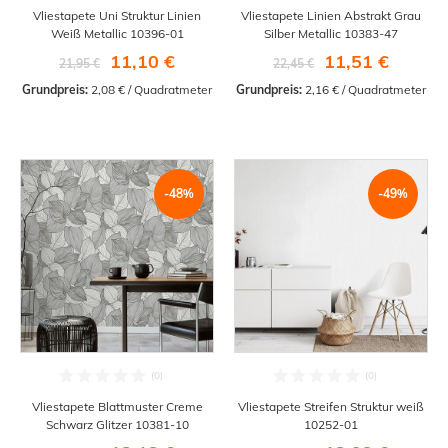
Vliestapete Uni Struktur Linien
Vliestapete Linien Abstrakt Grau
Weiß Metallic 10396-01
Silber Metallic 10383-47
11,10 €
11,51 €
21,95 €
22,45 €
Grundpreis:
 2,08 € / Quadratmeter
Grundpreis:
 2,16 € / Quadratmeter
-48%
-49%
Vliestapete Blattmuster Creme
Vliestapete Streifen Struktur weiß
Schwarz Glitzer 10381-10
10252-01