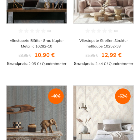
Vliestapete Blätter Grau Kupfer
Vliestapete Streifen Struktur
Metallic 10282-10
helltaupe 10252-38
10,90 €
12,99 €
28,95 €
25,95 €
Grundpreis:
 2,05 € / Quadratmeter
Grundpreis:
 2,44 € / Quadratmeter
-46%
-62%