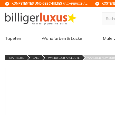
KOMPETENTES UND GESCHULTES
 FACHPERSONAL
KOSTENL
Tapeten
Wandfarben & Lacke
Maler
STARTSEITE
SALE
WANDBILDER ANGEBOTE
WANDBILD NEW YORK S