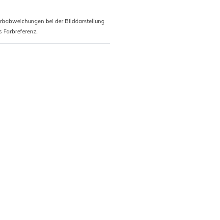
arbabweichungen bei der Bilddarstellung
s Farbreferenz.
Wandbild F