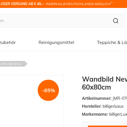
**
OSER VERSAND AB € 49,-- 
 INNERHALB DEUTSCHLANDS MÖGLICH
zubehör
Reinigungsmittel
Teppiche & Lä
KYLINE 3D M...
Wandbild New
60x80cm
-85%
Artikelnummer:
JMR-07
Hersteller:
billigerluxus
Markenname:
billigerLu