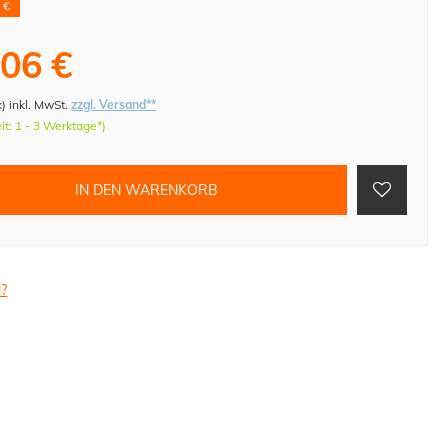
 €
,06 €
k
)
inkl. MwSt.
zzgl. Versand**
eit: 1 - 3 Werktage*)
IN DEN WARENKORB
l?