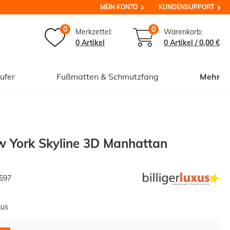
MEIN KONTO
KUNDENSUPPORT
0
0
Merkzettel:
Warenkorb:
0 Artikel
0
Artikel /
0,00 €
ufer
Fußmatten & Schmutzfang
Mehr
 York Skyline 3D Manhattan
697
xus