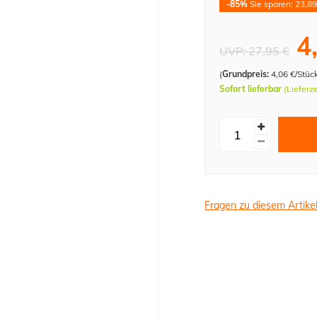
-85%
Sie sparen: 23,89
4
UVP:
27,95 €
(
Grundpreis:
4,06 €/Stüc
Sofort lieferbar
(Lieferz
Fragen zu diesem Artike