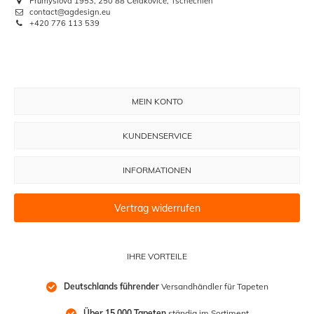
Průmyslová 1953, 250 88 Čelákovice, Tschechien
contact@agdesign.eu
+420 776 113 539
MEIN KONTO
KUNDENSERVICE
INFORMATIONEN
Vertrag widerrufen
IHRE VORTEILE
Deutschlands führender
 Versandhändler für Tapeten
Über 15.000 Tapeten
 ständig im Sortiment