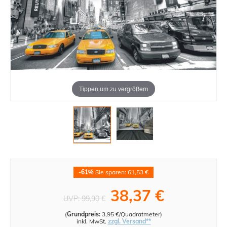
Tippen um zu vergrößern
-61%
Sie sparen: 61,53 €
38,37 €
UVP:
99,90 €
(
Grundpreis:
3,95 €/Quadratmeter
)
inkl. MwSt.
zzgl. Versand**