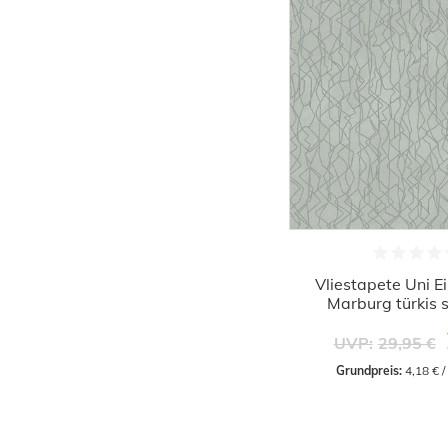
Vliestapete Uni E
Marburg türkis 
UVP:
29,95 €
Grundpreis:
 4,18 € 