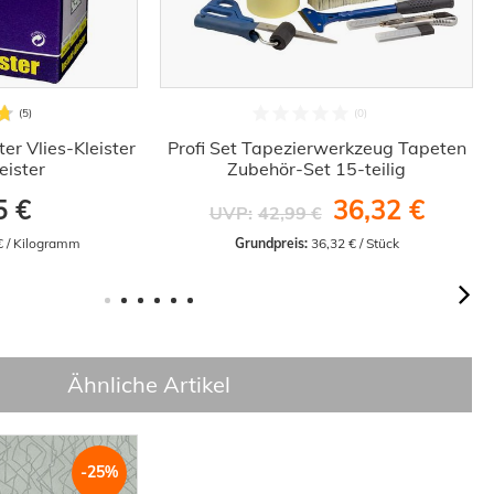
ster Vlies-Kleister
Profi Set Tapezierwerkzeug Tapeten
eister
Zubehör-Set 15-teilig
5 €
36,32 €
UVP:
42,99 €
€ / Kilogramm
Grundpreis:
 36,32 € / Stück
Ähnliche Artikel
-25%