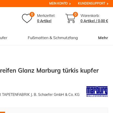
MEIN KONTO
KUNDENSUPPORT
0
0
Merkzettel:
Warenkorb:
0 Artikel
0
Artikel /
0,00 €
ufer
Fußmatten & Schmutzfang
Mehr
treifen Glanz Marburg türkis kupfer
APETENFABRIK J. B. Schaefer GmbH & Co. KG