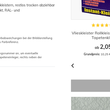
leistern, restlos trocken abziehbar
kt, RAL- und
Profi Tapezierschere Rostfrei mit
Vlieskleister Rollklei
langer Klinge 28cm
Tapetenkl
arbabweichungen bei der Bilddarstellung
s Farbreferenz.
6,46 €
2,0
ab
gungsnummer an, um eventuelle
Grundpreis:
 6,46 € / Stück
Grundpreis:
 10,25 
peteneinleger, rechts neben der