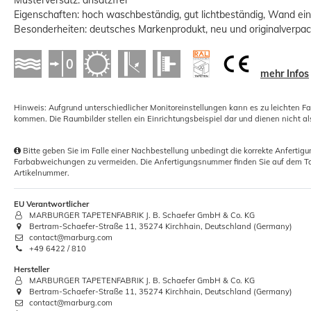
Eigenschaften: hoch waschbeständig, gut lichtbeständig, Wand eink
Besonderheiten: deutsches Markenprodukt, neu und originalverpac
mehr Infos
Nahtroller für Tapeten mit konischer
Walze 4,5cm
Hinweis: Aufgrund unterschiedlicher Monitoreinstellungen kann es zu leichten F
kommen. Die Raumbilder stellen ein Einrichtungsbeispiel dar und dienen nicht al
1,41 €
Bitte geben Sie im Falle einer Nachbestellung unbedingt die korrekte Anferti
Grundpreis:
 1,41 € / Stück
Farbabweichungen zu vermeiden. Die Anfertigungsnummer finden Sie auf dem Ta
Artikelnummer.
EU Verantwortlicher
MARBURGER TAPETENFABRIK J. B. Schaefer GmbH & Co. KG
Bertram-Schaefer-Straße 11, 35274 Kirchhain, Deutschland (Germany)
contact@marburg.com
+49 6422 / 810
Hersteller
MARBURGER TAPETENFABRIK J. B. Schaefer GmbH & Co. KG
Bertram-Schaefer-Straße 11, 35274 Kirchhain, Deutschland (Germany)
contact@marburg.com