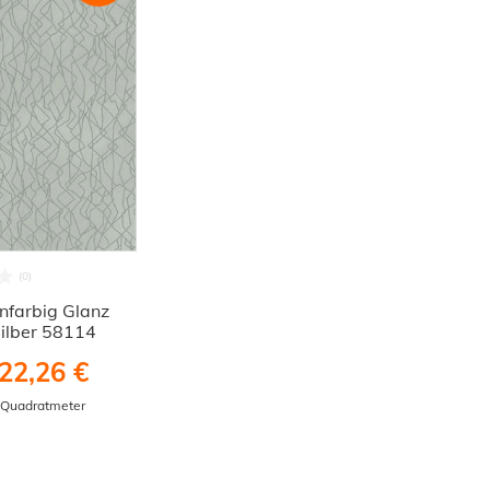
infarbig Glanz
silber 58114
22,26 €
/ Quadratmeter