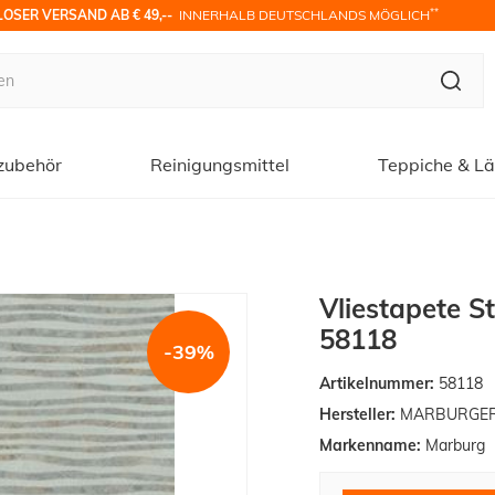
**
OSER VERSAND AB € 49,-- 
 INNERHALB DEUTSCHLANDS MÖGLICH
zubehör
Reinigungsmittel
Teppiche & Lä
Vliestapete S
58118
-39%
Artikelnummer:
58118
Hersteller:
MARBURGER T
Markenname:
Marburg