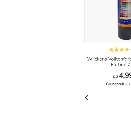
Abstreifgitter Abstreichgitter
Wilckens Volltonfar
Farbgitter 26x28cm
Farben 
0,74 €
4,9
ab
Grundpreis:
 0,74 € / Stück
Grundpreis:
 6,6