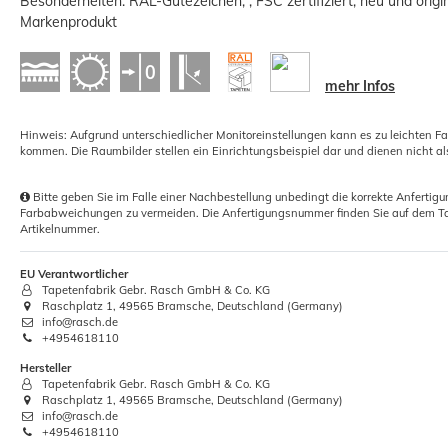
Besonderheiten: RAL-Gütezeichen, , FSC zertifiziert, neu und origi
Markenprodukt
Nahtroller für Tapeten mit konischer
Walze 4,5cm
mehr Infos
1,41 €
Hinweis: Aufgrund unterschiedlicher Monitoreinstellungen kann es zu leichten F
Grundpreis:
 1,41 € / Stück
kommen. Die Raumbilder stellen ein Einrichtungsbeispiel dar und dienen nicht al
Bitte geben Sie im Falle einer Nachbestellung unbedingt die korrekte Anferti
Farbabweichungen zu vermeiden. Die Anfertigungsnummer finden Sie auf dem Ta
Artikelnummer.
EU Verantwortlicher
Tapetenfabrik Gebr. Rasch GmbH & Co. KG
Raschplatz 1, 49565 Bramsche, Deutschland (Germany)
info@rasch.de
+4954618110
Hersteller
Tapetenfabrik Gebr. Rasch GmbH & Co. KG
Raschplatz 1, 49565 Bramsche, Deutschland (Germany)
info@rasch.de
+4954618110