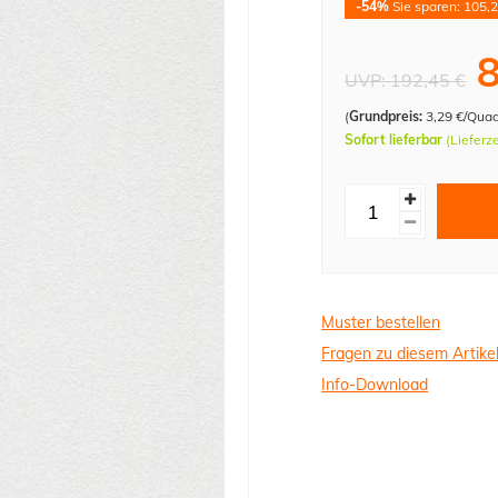
-54%
Sie sparen: 105,2
8
UVP:
192,45 €
(
Grundpreis:
3,29 €/Qua
Sofort lieferbar
(Lieferz
Muster bestellen
Fragen zu diesem Artike
Info-Download