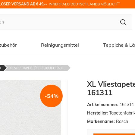
**
OSER VERSAND AB € 49,-- 
 INNERHALB DEUTSCHLANDS MÖGLICH
zubehör
Reinigungsmittel
Teppiche & Lä
N
XL VLIESTAPETE ÜBERSTREICHBAR ...
XL Vliestapet
161311
-54%
Artikelnummer:
161311
Hersteller:
Tapetenfabri
Markenname:
Rasch