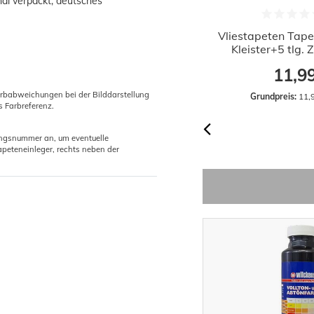
nal verpackt, deutsches
Profi Tapezierschere Rostfrei mit
Vliestapeten Tape
langer Klinge 28cm
Kleister+5 tlg.
6,46 €
11,9
arbabweichungen bei der Bilddarstellung
Grundpreis:
 6,46 € / Stück
Grundpreis:
 11,
s Farbreferenz.
gungsnummer an, um eventuelle
peteneinleger, rechts neben der