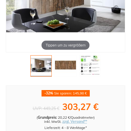
Tippen um zu vergrößern
-32%
Sie sparen: 145,98 €
303,27 €
UVP:
449,25 €
(
Grundpreis:
20,22 €/Quadratmeter
)
inkl. MwSt.
zzgl. Versand**
Lieferzeit: 4 - 8 Werktage*