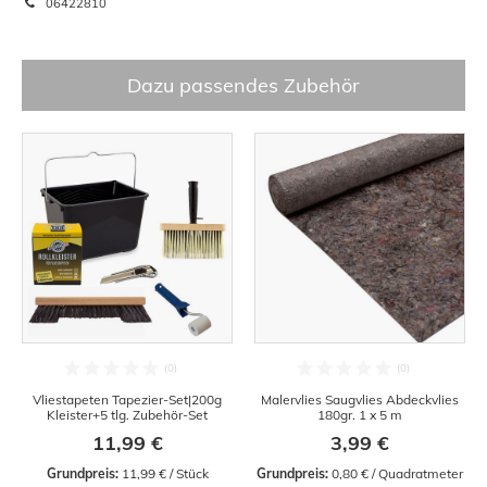
06422810
Dazu passendes Zubehör
Vliestapeten Tapezier-Set|200g
Malervlies Saugvlies Abdeckvlies
Kleister+5 tlg. Zubehör-Set
180gr. 1 x 5 m
11,99 €
3,99 €
Grundpreis:
 11,99 € / Stück
Grundpreis:
 0,80 € / Quadratmeter