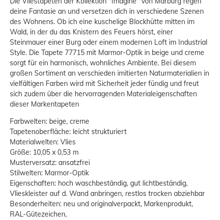
Die Vliestapeten der Kollektion "Imagine" von Marburg regen
deine Fantasie an und versetzen dich in verschiedene Szenen
des Wohnens. Ob ich eine kuschelige Blockhütte mitten im
Wald, in der du das Knistern des Feuers hörst, einer
Steinmauer einer Burg oder einem modernen Loft im Industrial
Style. Die Tapete 77715 mit Marmor-Optik in beige und creme
sorgt für ein harmonisch, wohnliches Ambiente. Bei diesem
großen Sortiment an verschieden imitierten Naturmaterialien in
vielfältigen Farben wird mit Sicherheit jeder fündig und freut
sich zudem über die hervorragenden Materialeigenschaften
dieser Markentapeten
Farbwelten: beige, creme
Tapetenoberfläche: leicht strukturiert
Materialwelten: Vlies
Größe: 10,05 x 0,53 m
Musterversatz: ansatzfrei
Stilwelten: Marmor-Optik
Eigenschaften: hoch waschbeständig, gut lichtbeständig,
Vlieskleister auf d. Wand anbringen, restlos trocken abziehbar
Besonderheiten: neu und originalverpackt, Markenprodukt,
RAL-Gütezeichen,