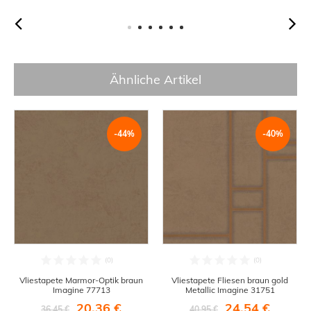
Ähnliche Artikel
-44%
-40%
Vliestapete Marmor-Optik braun
Vliestapete Fliesen braun gold
Imagine 77713
Metallic Imagine 31751
20,36 €
24,54 €
36,45 €
40,95 €