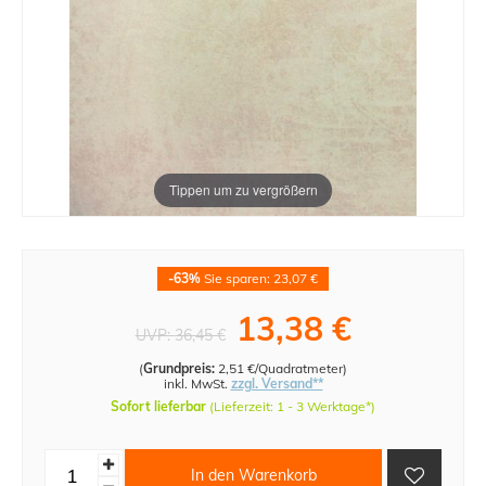
Tippen um zu vergrößern
-63%
Sie sparen: 23,07 €
13,38 €
UVP:
36,45 €
(
Grundpreis:
2,51 €/Quadratmeter
)
inkl. MwSt.
zzgl. Versand**
Sofort lieferbar
(Lieferzeit: 1 - 3 Werktage*)
In den Warenkorb