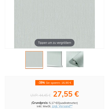
Tippen um zu vergrößern
-38%
Sie sparen: 16,90 €
27,55 €
UVP:
44,45 €
(
Grundpreis:
5,17 €/Quadratmeter
)
inkl. MwSt.
zzgl. Versand**