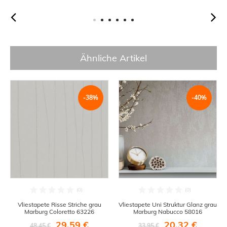
Ähnliche Artikel
-38%
-40%
Vliestapete Risse Striche grau
Vliestapete Uni Struktur Glanz grau
Marburg Coloretto 63226
Marburg Nabucco 58016
29,59 €
20,32 €
48,45 €
33,95 €