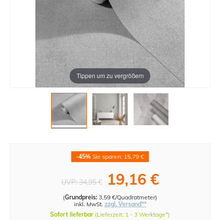
Tippen um zu vergrößern
-45%
Sie sparen: 15,79 €
19,16 €
UVP:
34,95 €
(
Grundpreis:
3,59 €/Quadratmeter
)
inkl. MwSt.
zzgl. Versand**
Sofort lieferbar
(Lieferzeit: 1 - 3 Werktage*)