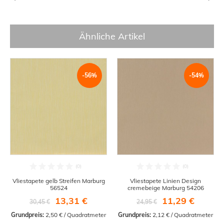
Ähnliche Artikel
-56%
-54%
Vliestapete gelb Streifen Marburg
Vliestapete Linien Design
56524
cremebeige Marburg 54206
13,31 €
11,29 €
30,45 €
24,95 €
Grundpreis:
 2,50 € / Quadratmeter
Grundpreis:
 2,12 € / Quadratmeter