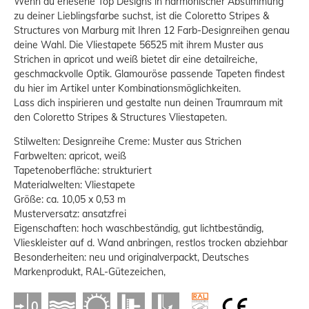
Wenn du erlesene Top Designs in harmonischer Abstimmung
zu deiner Lieblingsfarbe suchst, ist die Coloretto Stripes &
Structures von Marburg mit Ihren 12 Farb-Designreihen genau
deine Wahl. Die Vliestapete 56525 mit ihrem Muster aus
Strichen in apricot und weiß bietet dir eine detailreiche,
geschmackvolle Optik. Glamouröse passende Tapeten findest
du hier im Artikel unter Kombinationsmöglichkeiten.
Lass dich inspirieren und gestalte nun deinen Traumraum mit
den Coloretto Stripes & Structures Vliestapeten.
Stilwelten: Designreihe Creme: Muster aus Strichen
Farbwelten: apricot, weiß
Tapetenoberfläche: strukturiert
Materialwelten: Vliestapete
Größe: ca. 10,05 x 0,53 m
Musterversatz: ansatzfrei
Eigenschaften: hoch waschbeständig, gut lichtbeständig,
Vlieskleister auf d. Wand anbringen, restlos trocken abziehbar
Besonderheiten: neu und originalverpackt, Deutsches
Markenprodukt, RAL-Gütezeichen,