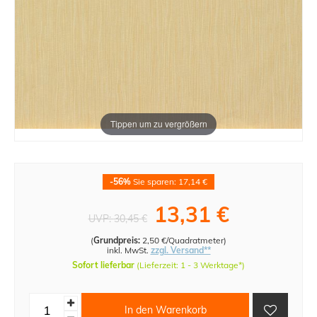
Tippen um zu vergrößern
-56%
Sie sparen: 17,14 €
13,31 €
UVP:
30,45 €
(
Grundpreis:
2,50 €/Quadratmeter
)
inkl. MwSt.
zzgl. Versand**
Sofort lieferbar
(Lieferzeit: 1 - 3 Werktage*)
In den Warenkorb