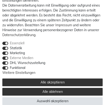
Einstellungen benennen.
Die Datenverarbeitung kann mit Einwilligung oder aufgrund eines
berechtigten Interesses erfolgen. Die Zustimmung kann erteilt
oder abgelehnt werden. Es besteht das Recht, nicht einzuwilligen
und die Einwilligung zu einem späteren Zeitpunkt zu ändern oder
zu widerrufen. Beachten Sie unser
Impressum
und weitere
Hinweise zur Verwendung personenbezogener Daten in unserer
Daten­schutz­erklärung
.
Essenziell
Statistik
Marketing
Externe Medien
DHL Wunschzustellung
Funktional
Weitere Einstellungen
Alle akzeptieren
Alle ablehnen
Auswahl akzeptieren
Alle Preise sind inkl. MwSt. / **Kostenloser Versand innerhalb Deutschlands möglich.
Versandkosten in andere Länder finden Sie
hier