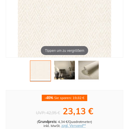
Tippen um zu vergrößern
-46%
Sie sparen: 19,82 €
23,13 €
UVP:
42,95 €
(
Grundpreis:
4,34 €/Quadratmeter
)
inkl. MwSt.
zzgl. Versand**