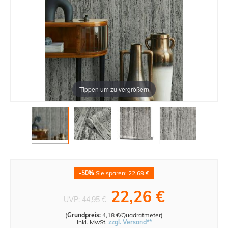
Tippen um zu vergrößern
-50%
Sie sparen: 22,69 €
22,26 €
UVP:
44,95 €
(
Grundpreis:
4,18 €/Quadratmeter
)
inkl. MwSt.
zzgl. Versand**