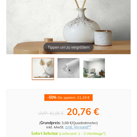
Tippen um zu vergrößern
-50%
Sie sparen: 21,19 €
20,76 €
UVP:
41,95 €
(
Grundpreis:
3,89 €/Quadratmeter
)
inkl. MwSt.
zzgl. Versand**
Sofort lieferbar
(Lieferzeit: 1 - 3 Werktage*)