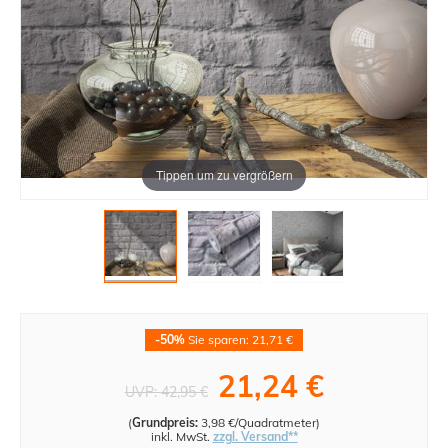
Tippen um zu vergrößern
-50%
Sie sparen: 21,71 €
21,24 €
UVP:
42,95 €
(
Grundpreis:
3,98 €/Quadratmeter
)
inkl. MwSt.
zzgl. Versand**