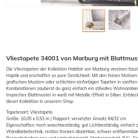
Vliestapete 34001 von Marburg mit Blattmus
Die Vliestapeten der Kollektion Habitat von Marburg vereinen faszi
Haptik und erschaffen so pure Sinnlichkeit. Mit den feinen Motiven 
grafischen Mustern oder schlichten einfarbigen Tapeten in sanft
Kombinationen zauberst du ganz einfach ein stilvolles Wohnambien
tropisches Blattmuster in weiß mit Metallic-Effekt in Silber. Entd
dieser Kollektion in unserem Shop.
Tapetenart: Vliestapete
Größe: 10,05 x 0,53 m | Rapport: versetzter Ansatz 64/32 cm
Eigenschaften: hoch waschbeständig, gut Lichtbeständig, einfach 
Wandklebetechnik, restlos trocken abziehbar, schwer entflammbar
Besonderheiten: neu und originalverpackt, Markenprodukt, RAL-Zert