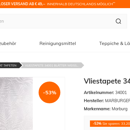
**
OSER VERSAND AB € 49,-- 
 INNERHALB DEUTSCHLANDS MÖGLICH
zubehör
Reinigungsmittel
Teppiche & Lä
AT TAPETEN
VLIESTAPETE 34001 BLÄTTER WEISS...
Vliestapete 3
-53%
Artikelnummer:
34001
Hersteller:
MARBURGER T
Markenname:
Marburg
-53%
Sie sparen: 33,20