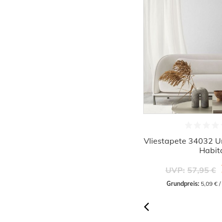
liestapete 34023 Wellen Grau Silber
Vliestapete 34032 U
Marburg
Habit
28,12 €
UVP:
60,45 €
UVP:
57,95 €
Grundpreis:
 5,28 € / Quadratmeter
Grundpreis:
 5,09 € 