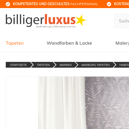
KOMPETENTES UND GESCHULTES
 FACHPERSONAL
KOSTENL
Tapeten
Wandfarben & Lacke
Maler
STARTSEITE
TAPETEN
MARKEN
MARBURG TAPETEN
HABIT