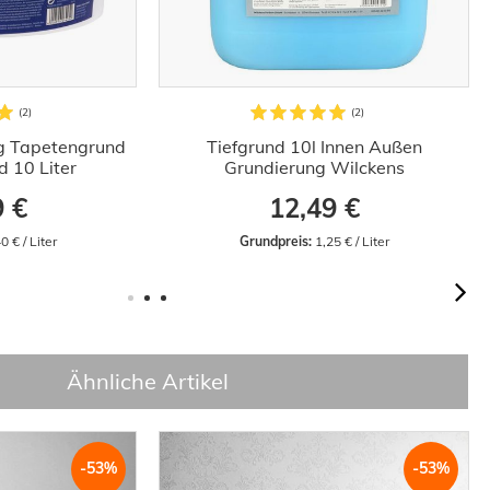
g Tapetengrund
Tiefgrund 10l Innen Außen
 10 Liter
Grundierung Wilckens
9 €
12,49 €
0 € / Liter
Grundpreis:
 1,25 € / Liter
Ähnliche Artikel
-53%
-53%