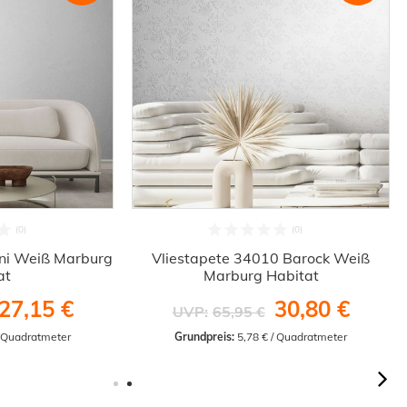
ni Weiß Marburg
Vliestapete 34010 Barock Weiß
at
Marburg Habitat
27,15 €
30,80 €
UVP:
65,95 €
/ Quadratmeter
Grundpreis:
 5,78 € / Quadratmeter