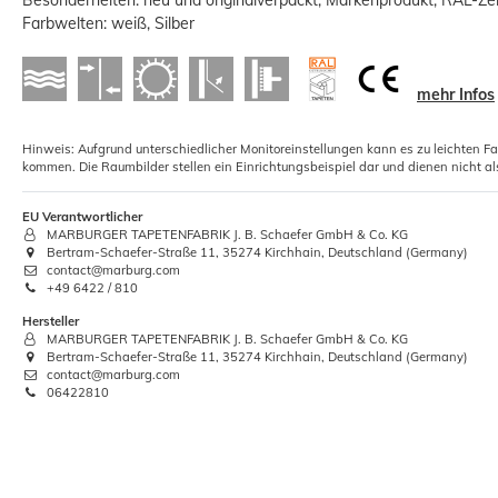
Farbwelten: weiß, Silber
mehr Infos
5xRollkleister Instant Vlies Tapeten
Hinweis: Aufgrund unterschiedlicher Monitoreinstellungen kann es zu leichten F
kommen. Die Raumbilder stellen ein Einrichtungsbeispiel dar und dienen nicht al
Kleister 1kg
12,01 €
EU Verantwortlicher
MARBURGER TAPETENFABRIK J. B. Schaefer GmbH & Co. KG
Grundpreis:
 12,01 € / Kilogramm
Bertram-Schaefer-Straße 11, 35274 Kirchhain, Deutschland (Germany)
contact@marburg.com
+49 6422 / 810
Hersteller
MARBURGER TAPETENFABRIK J. B. Schaefer GmbH & Co. KG
Bertram-Schaefer-Straße 11, 35274 Kirchhain, Deutschland (Germany)
contact@marburg.com
06422810
-53%