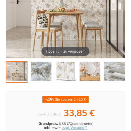
Tippen um zu vergrößern
-29%
Sie sparen: 14,10 €
33,85 €
UVP:
47,95 €
(
Grundpreis:
6,35 €/Quadratmeter
)
inkl. MwSt.
zzgl. Versand**