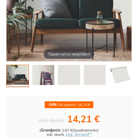
Tippen um zu vergrößern
-54%
Sie sparen: 16,74 €
14,21 €
UVP:
30,95 €
(
Grundpreis:
2,67 €/Quadratmeter
)
inkl. MwSt.
zzgl. Versand**