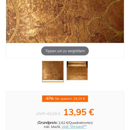
Tippen um zu vergrößern
-67%
Sie sparen: 29,25 €
13,95 €
UVP:
43,20 €
(
Grundpreis:
2,62 €/Quadratmeter
)
inkl. MwSt.
zzgl. Versand**