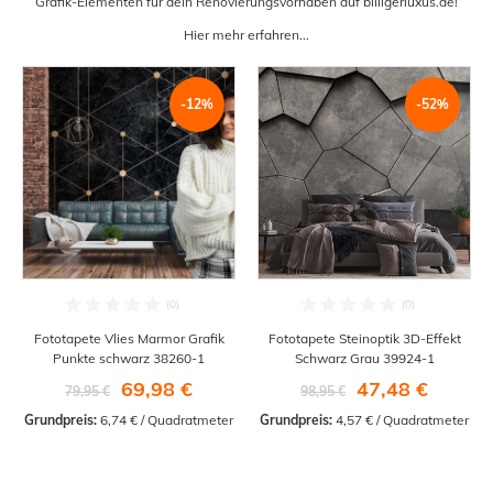
Grafik-Elementen für dein Renovierungsvorhaben auf billigerluxus.de!
Hier mehr erfahren...
-12%
-52%
Fototapete Vlies Marmor Grafik
Fototapete Steinoptik 3D-Effekt
Punkte schwarz 38260-1
Schwarz Grau 39924-1
69,98 €
47,48 €
79,95 €
98,95 €
Grundpreis:
 6,74 € / Quadratmeter
Grundpreis:
 4,57 € / Quadratmeter