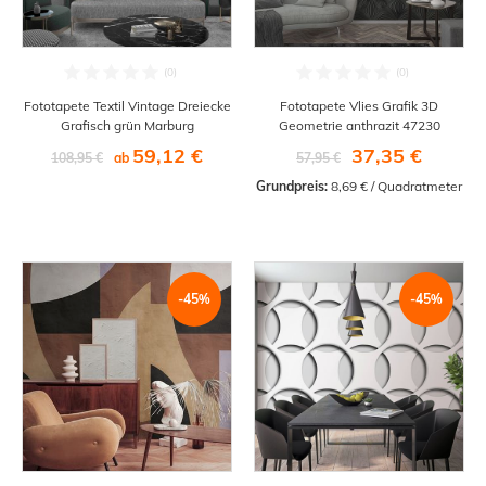
Fototapete Textil Vintage Dreiecke
Fototapete Vlies Grafik 3D
Grafisch grün Marburg
Geometrie anthrazit 47230
59,12 €
37,35 €
108,95 €
ab
57,95 €
Grundpreis:
 8,69 € / Quadratmeter
-45%
-45%