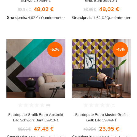
Schwarz 39894-1
Grau Bunt 39910-1
48,02 €
48,02 €
98,95 €
98,95 €
Grundpreis:
 4,62 € / Quadratmeter
Grundpreis:
 4,62 € / Quadratmeter
-52%
-45%
Fototapete Grafik Retro Abstrakt
Fototapete Retro Muster Grafik
Lila Schwarz Bunt 39913-1
Gelb Lila 39849-1
47,48 €
23,95 €
98,95 €
43,95 €