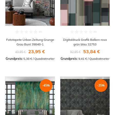
Fototapete Urban Zeitung Grunge
Digitaldruck Grafik Balken rosa
Grau Bunt 39848-1
grün blau 32753
23,95 €
53,84 €
43,95 €
92,95 €
Grundpreis:
 5,38 € / Quadratmeter
Grundpreis:
 9,41 € / Quadratmeter
-45%
-35%