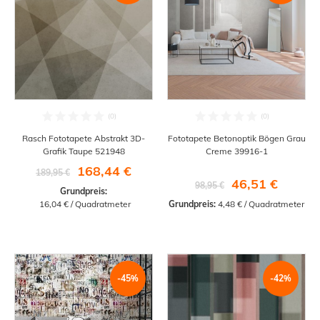
Rasch Fototapete Abstrakt 3D-
Fototapete Betonoptik Bögen Grau
Grafik Taupe 521948
Creme 39916-1
168,44 €
189,95 €
46,51 €
98,95 €
Grundpreis:
 16,04 € / Quadratmeter
Grundpreis:
 4,48 € / Quadratmeter
-45%
-42%