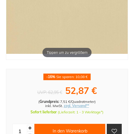
Tippen um zu vergrößern
-16%
Sie sparen: 10,08 €
52,87 €
UVP:
62,95 €
(
Grundpreis:
7,51 €/Quadratmeter
)
inkl. MwSt.
zzgl. Versand**
Sofort lieferbar
(Lieferzeit: 1 - 3 Werktage*)
In den Warenkorb