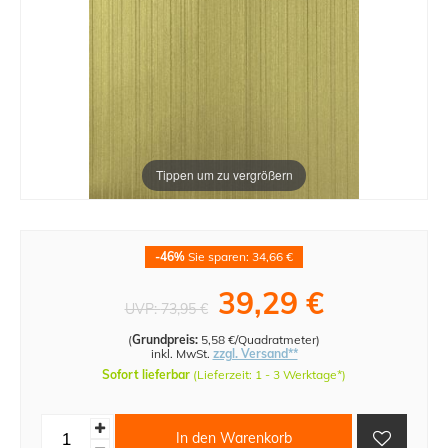
Tippen um zu vergrößern
-46%
Sie sparen: 34,66 €
39,29 €
UVP:
73,95 €
(
Grundpreis:
5,58 €/Quadratmeter
)
inkl. MwSt.
zzgl. Versand**
Sofort lieferbar
(Lieferzeit: 1 - 3 Werktage*)
In den Warenkorb