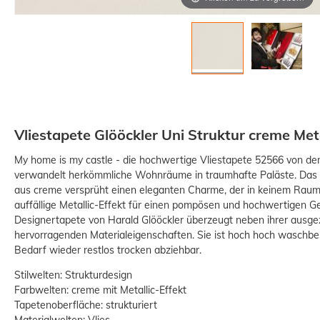
Vliestapete Glööckler Uni Struktur creme Met
My home is my castle - die hochwertige Vliestapete 52566 von de
verwandelt herkömmliche Wohnräume in traumhafte Paläste. Das 
aus creme versprüht einen eleganten Charme, der in keinem Raum f
auffällige Metallic-Effekt für einen pompösen und hochwertigen G
Designertapete von Harald Glööckler überzeugt neben ihrer ausge
hervorragenden Materialeigenschaften. Sie ist hoch hoch waschbes
Bedarf wieder restlos trocken abziehbar.
Stilwelten: Strukturdesign
Farbwelten: creme mit Metallic-Effekt
Tapetenoberfläche: strukturiert
Materialwelten: Vlies