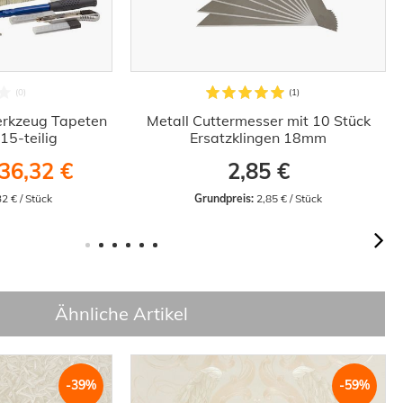
erkzeug Tapeten
Metall Cuttermesser mit 10 Stück
15-teilig
Ersatzklingen 18mm
36,32 €
2,85 €
32 € / Stück
Grundpreis:
 2,85 € / Stück
Ähnliche Artikel
-39%
-59%