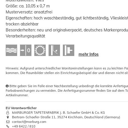
Größe: ca. 10,05 x 0,7 m
Musterversatz: ansatzfrei
Eigenschaften: hoch waschbeständig, gut lichtbeständig, Vlieskleis
trocken abziehbar
Besonderheiten: neu und originalverpackt, deutsches Markenprod
Verarbeitungsqualität
Nahtroller für Tapeten mit konischer
Walze 4,5cm
1,41 €
mehr Infos
Grundpreis:
 1,41 € / Stück
Hinweis: Aufgrund unterschiedlicher Monitoreinstellungen kann es zu leichten F
kommen. Die Raumbilder stellen ein Einrichtungsbeispiel dar und dienen nicht al
Bitte geben Sie im Falle einer Nachbestellung unbedingt die korrekte Anferti
Farbabweichungen zu vermeiden. Die Anfertigungsnummer finden Sie auf dem Ta
Artikelnummer.
EU Verantwortlicher
MARBURGER TAPETENFABRIK J. B. Schaefer GmbH & Co. KG
Bertram-Schaefer-Straße 11, 35274 Kirchhain, Deutschland (Germany)
contact@marburg.com
+49 6422 / 810