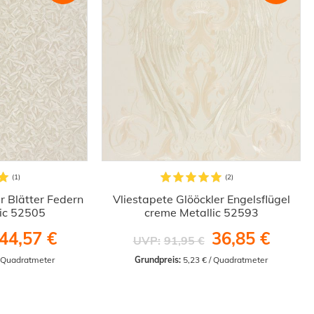
r Blätter Federn
Vliestapete Glööckler Engelsflügel
ic 52505
creme Metallic 52593
44,57 €
36,85 €
UVP:
91,95 €
/ Quadratmeter
Grundpreis:
 5,23 € / Quadratmeter