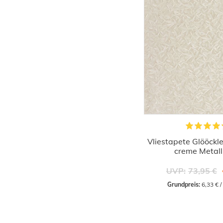
Vliestapete Glööckle
creme Metall
UVP:
73,95 €
Grundpreis:
 6,33 € 