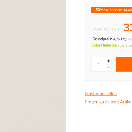
-50%
Sie sparen: 34,48
3
UVP:
67,95 €
(
Grundpreis:
4,75 €/Qua
Sofort lieferbar
(Lieferz
Muster bestellen
Fragen zu diesem Artike