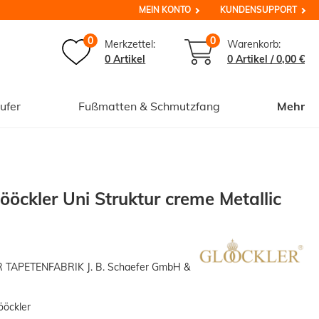
MEIN KONTO
KUNDENSUPPORT
0
0
Merkzettel:
Warenkorb:
0 Artikel
0
Artikel /
0,00 €
ufer
Fußmatten & Schmutzfang
Mehr
ööckler Uni Struktur creme Metallic
APETENFABRIK J. B. Schaefer GmbH &
ööckler