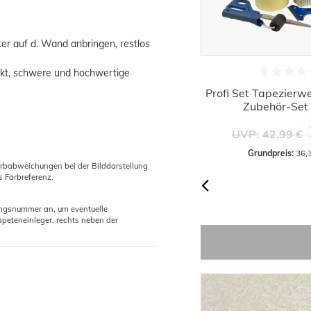
ter auf d. Wand anbringen, restlos
ukt, schwere und hochwertige
Spachtel 2er Set Metallspachtel mit
Profi Set Tapezierw
ergonomischem Griff
Zubehör-Set 
3,99 €
UVP:
42,99 €
Grundpreis:
 3,99 € / Stück
Grundpreis:
 36,
arbabweichungen bei der Bilddarstellung
s Farbreferenz.
gungsnummer an, um eventuelle
peteneinleger, rechts neben der