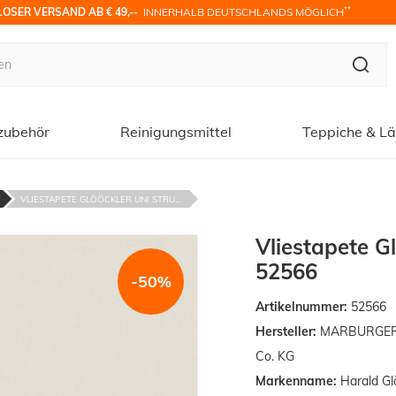
**
OSER VERSAND AB € 49,-- 
 INNERHALB DEUTSCHLANDS MÖGLICH
zubehör
Reinigungsmittel
Teppiche & Lä
VLIESTAPETE GLÖÖCKLER UNI STRU...
Vliestapete Gl
52566
-50%
Artikelnummer:
52566
Hersteller:
MARBURGER T
Co. KG
Markenname:
Harald Gl