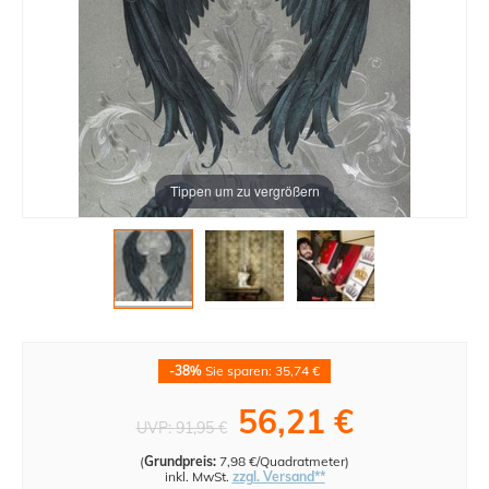
Tippen um zu vergrößern
-38%
Sie sparen: 35,74 €
56,21 €
UVP:
91,95 €
(
Grundpreis:
7,98 €/Quadratmeter
)
inkl. MwSt.
zzgl. Versand**