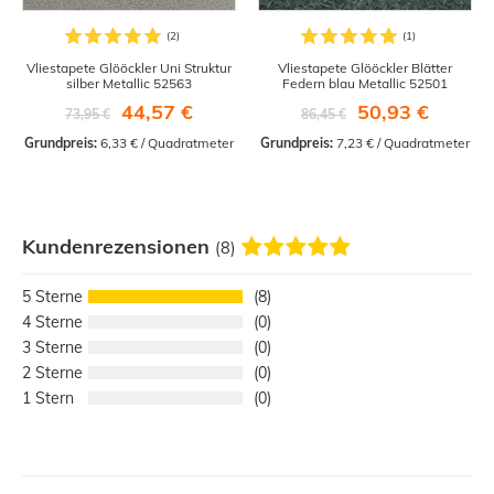
Vliestapete Glööckler Uni Struktur
Vliestapete Glööckler Blätter
silber Metallic 52563
Federn blau Metallic 52501
44,57 €
50,93 €
73,95 €
86,45 €
Grundpreis:
 6,33 € / Quadratmeter
Grundpreis:
 7,23 € / Quadratmeter
Kundenrezensionen
(8)
5
8
4
0
3
0
2
0
1
0