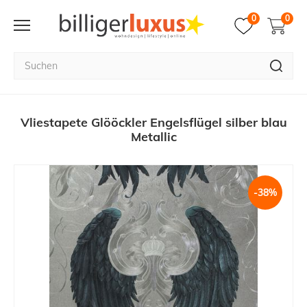
0
0
Vliestapete Glööckler Engelsflügel silber blau
Metallic
-38%