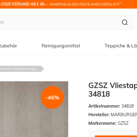
**
OSER VERSAND AB € 49,-- 
 INNERHALB DEUTSCHLANDS MÖGLICH
zubehör
Reinigungsmittel
Teppiche & Lä
TAPETE STREIFEN SHAB...
GZSZ Vliestap
34818
-46%
Artikelnummer:
34818
Hersteller:
MARBURGER T
Markenname:
GZSZ