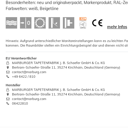
Besonderheiten: neu und originalverpackt, Markenprodukt, RAL-Zert
Farbwelten: weiß, Beigetöne
mehr Infos
5xRollkleister Instant Vlies Tapeten
Hinweis: Aufgrund unterschiedlicher Monitoreinstellungen kann es zu leichten F
Kleister 1kg
kommen. Die Raumbilder stellen ein Einrichtungsbeispiel dar und dienen nicht al
12,01 €
EU Verantwortlicher
MARBURGER TAPETENFABRIK J. B. Schaefer GmbH & Co. KG
Grundpreis:
 12,01 € / Kilogramm
Bertram-Schaefer-Straße 11, 35274 Kirchhain, Deutschland (Germany)
contact@marburg.com
+49 6422 / 810
Hersteller
MARBURGER TAPETENFABRIK J. B. Schaefer GmbH & Co. KG
Bertram-Schaefer-Straße 11, 35274 Kirchhain, Deutschland (Germany)
contact@marburg.com
06422810