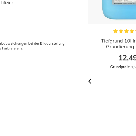
ifiziert
1x Rollkleister Instant Vlieskleister
Tiefgrund 10l 
arbabweichungen bei der Bilddarstellung
Tapeten Kleister 200g
Grundierung 
s Farbreferenz.
2,29 €
12,4
Grundpreis:
 11,45 € / Kilogramm
Grundpreis:
 1,2