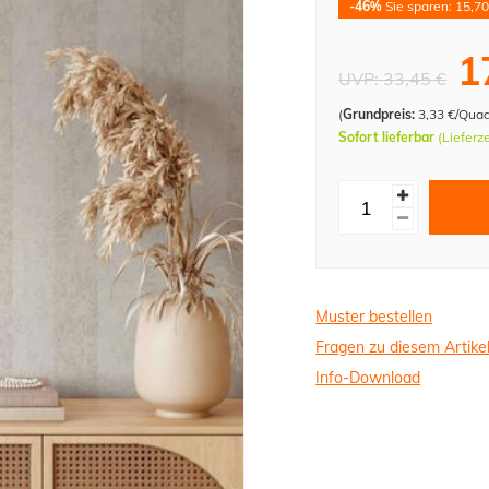
-46%
Sie sparen: 15,70
1
UVP:
33,45 €
(
Grundpreis:
3,33 €/Qua
Sofort lieferbar
(Lieferz
Muster bestellen
Fragen zu diesem Artike
Info-Download