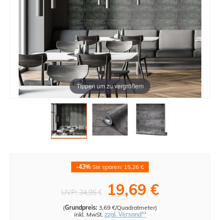
Tippen um zu vergrößern
-43%
Sie sparen: 15,26 €
19,69 €
UVP:
34,95 €
(
Grundpreis:
3,69 €/Quadratmeter
)
inkl. MwSt.
zzgl. Versand**