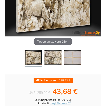
Tippen um zu vergrößern
-83%
Sie sparen: 215,32 €
43,68 €
UVP:
259,00 €
(
Grundpreis:
43,68 €/Stück
)
inkl. MwSt.
zzgl. Versand**