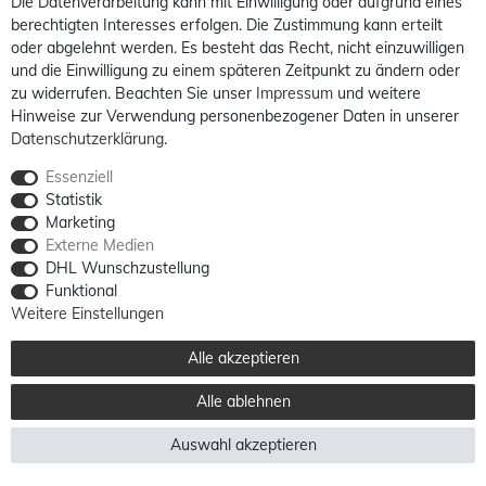
Die Datenverarbeitung kann mit Einwilligung oder aufgrund eines
berechtigten Interesses erfolgen. Die Zustimmung kann erteilt
oder abgelehnt werden. Es besteht das Recht, nicht einzuwilligen
und die Einwilligung zu einem späteren Zeitpunkt zu ändern oder
zu widerrufen. Beachten Sie unser
Impressum
und weitere
Hinweise zur Verwendung personenbezogener Daten in unserer
Daten­schutz­erklärung
.
Essenziell
Statistik
Marketing
Externe Medien
DHL Wunschzustellung
Funktional
Weitere Einstellungen
Alle akzeptieren
Alle ablehnen
Auswahl akzeptieren
Alle Preise sind inkl. MwSt. / **Kostenloser Versand innerhalb Deutschlands möglich.
Versandkosten in andere Länder finden Sie
hier
© 2012 - 2026 billigerluxus.de / powered by
createyourtemplate