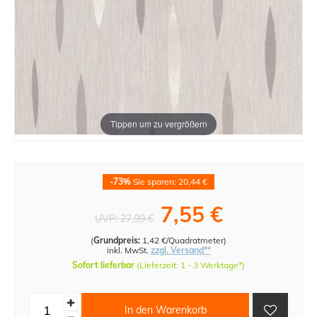
Tippen um zu vergrößern
-73%
Sie sparen: 20,44 €
7,55 €
UVP:
27,99 €
(
Grundpreis:
1,42 €/Quadratmeter
)
inkl. MwSt.
zzgl. Versand**
Sofort lieferbar
(Lieferzeit: 1 - 3 Werktage*)
In den Warenkorb