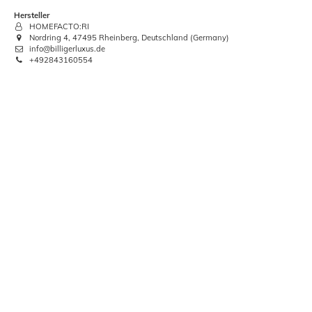
Hersteller
HOMEFACTO:RI
Nordring 4, 47495 Rheinberg, Deutschland (Germany)
-57%
info@billigerluxus.de
+492843160554
Schmutzfangmatte Türmatte Meliert
S
blau Basic Clean
3,14 €
UVP:
7,46 €
ab