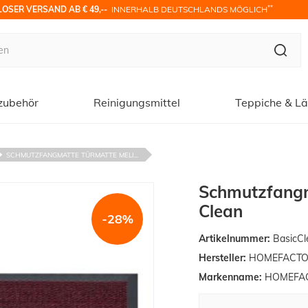
**
OSER VERSAND AB € 49,-- 
 INNERHALB DEUTSCHLANDS MÖGLICH
zubehör
Reinigungsmittel
Teppiche & Lä
SCHMUTZFANGMATTE TÜRMATTE MELI...
Schmutzfangma
Clean
-28%
Artikelnummer:
BasicCl
Hersteller:
HOMEFACTO
Markenname:
HOMEFAC