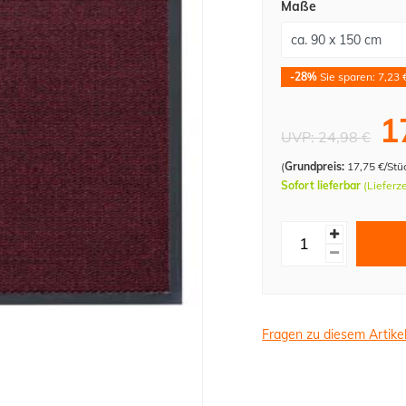
Maße
-28%
Sie sparen: 7,23 
1
UVP:
24,98 €
(
Grundpreis:
17,75 €/Stü
Sofort lieferbar
(Lieferz
Fragen zu diesem Artike