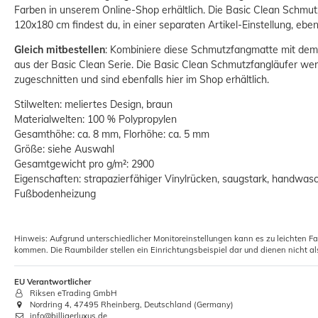
Farben in unserem Online-Shop erhältlich.
Die Basic Clean Schmu
120x180 cm findest du, in einer separaten Artikel-Einstellung, ebe
Gleich mitbestellen
: Kombiniere diese Schmutzfangmatte mit de
aus der Basic Clean Serie. Die Basic Clean Schmutzfangläufer w
zugeschnitten und sind ebenfalls hier im Shop erhältlich.
Stilwelten: meliertes Design, braun
Materialwelten: 100 % Polypropylen
Gesamthöhe: ca. 8 mm, Florhöhe: ca. 5 mm
Größe: siehe Auswahl
Schmutzfangläufer Sauberläufer
Gesamtgewicht pro g/m²: 2900
Basic Clean rot 90cm
Eigenschaften: strapazierfähiger Vinylrücken, saugstark, handwasc
19,29 €
Fußbodenheizung
ab
Grundpreis:
 21,43 € / Quadratmeter
Hinweis: Aufgrund unterschiedlicher Monitoreinstellungen kann es zu leichten F
kommen. Die Raumbilder stellen ein Einrichtungsbeispiel dar und dienen nicht al
EU Verantwortlicher
Riksen eTrading GmbH
Nordring 4, 47495 Rheinberg, Deutschland (Germany)
info@billigerluxus.de