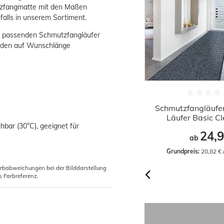
tzfangmatte mit den Maßen
nfalls in unserem Sortiment.
m passenden Schmutzfangläufer
erden auf Wunschlänge
Schmutzfangläufer Sauberläufer
Schmutzfangläufer
Basic Clean blau 90cm
Läufer Basic C
hbar (30°C), geeignet für
19,29 €
24,9
ab
ab
Grundpreis:
 21,43 € / Quadratmeter
Grundpreis:
 20,82 €
arbabweichungen bei der Bilddarstellung
s Farbreferenz.