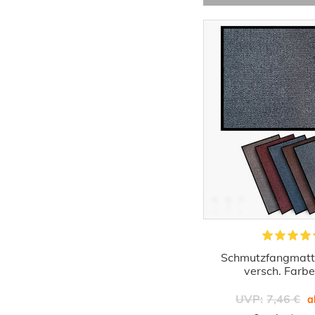
-57%
chmutzfangmatte Türmatte Meliert
Schmutzfangmatte
rot Basic Clean
versch. Farb
3,14 €
UVP:
7,46 €
UVP:
7,46 €
ab
a