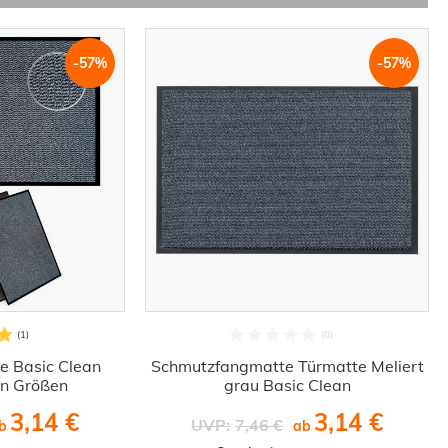
-57%
-57%
 Basic Clean
Schmutzfangmatte Türmatte Meliert
en Größen
grau Basic Clean
3,14 €
3,14 €
UVP:
7,46 €
b
ab