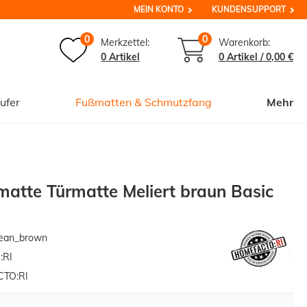
MEIN KONTO
KUNDENSUPPORT
0
0
Merkzettel:
Warenkorb:
0 Artikel
0
Artikel /
0,00 €
ufer
Fußmatten & Schmutzfang
Mehr
atte Türmatte Meliert braun Basic
ean_brown
:RI
TO:RI