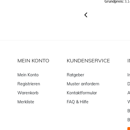
Grundpreis:
 3,14 € / Stück
Grundpreis:
 3,1
MEIN KONTO
KUNDENSERVICE
Mein Konto
Ratgeber
I
Registrieren
Muster anfordern
D
Warenkorb
Kontaktformular
Merkliste
FAQ & Hilfe
W
B
B