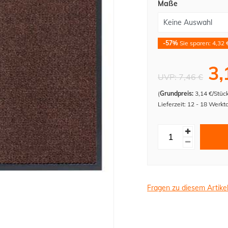
Maße
-57%
Sie sparen: 4,32 
3,
UVP:
7,46 €
(
Grundpreis:
3,14 €/Stüc
Lieferzeit: 12 - 18 Werkt
Fragen zu diesem Artike