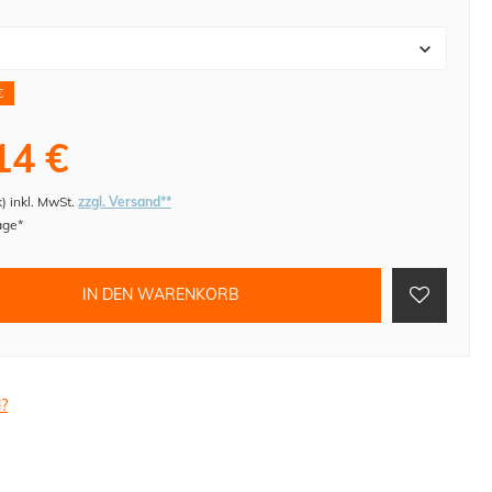
€
14 €
k
)
inkl. MwSt.
zzgl. Versand**
age*
IN DEN WARENKORB
l?