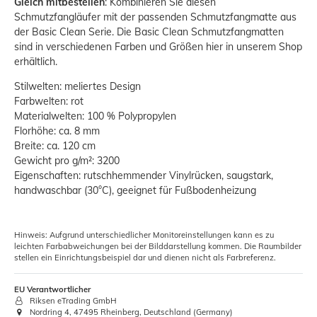
Gleich mitbestellen
: Kombinieren Sie diesen
Schmutzfangläufer mit der passenden Schmutzfangmatte aus
der Basic Clean Serie. Die Basic Clean Schmutzfangmatten
sind in verschiedenen Farben und Größen hier in unserem Shop
erhältlich.
Stilwelten: meliertes Design
Farbwelten: rot
Materialwelten: 100 % Polypropylen
Florhöhe: ca. 8 mm
Breite: ca. 120 cm
Gewicht pro g/m²: 3200
Eigenschaften: rutschhemmender Vinylrücken, saugstark,
handwaschbar (30°C), geeignet für Fußbodenheizung
Hinweis: Aufgrund unterschiedlicher Monitoreinstellungen kann es zu
leichten Farbabweichungen bei der Bilddarstellung kommen. Die Raumbilder
stellen ein Einrichtungsbeispiel dar und dienen nicht als Farbreferenz.
EU Verantwortlicher
Riksen eTrading GmbH
Nordring 4, 47495 Rheinberg, Deutschland (Germany)