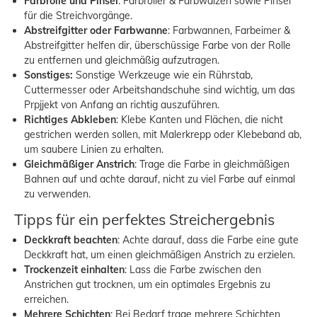
Farbrolle und Pinsel
:
Farbroller & Farbwalzen
sowie Pinsel
für die Streichvorgänge.
Abstreifgitter oder Farbwanne
:
Farbwannen, Farbeimer &
Abstreifgitter
helfen dir, überschüssige Farbe von der Rolle
zu entfernen und gleichmäßig aufzutragen.
Sonstiges:
Sonstige Werkzeuge
wie ein Rührstab,
Cuttermesser oder Arbeitshandschuhe sind wichtig, um das
Prpjjekt von Anfang an richtig auszuführen.
Richtiges Abkleben
: Klebe Kanten und Flächen, die nicht
gestrichen werden sollen, mit Malerkrepp oder Klebeband ab,
um saubere Linien zu erhalten.
Gleichmäßiger Anstrich
: Trage die Farbe in gleichmäßigen
Bahnen auf und achte darauf, nicht zu viel Farbe auf einmal
zu verwenden.
Tipps für ein perfektes Streichergebnis
Deckkraft beachten
: Achte darauf, dass die Farbe eine gute
Deckkraft hat, um einen gleichmäßigen Anstrich zu erzielen.
Trockenzeit einhalten
: Lass die Farbe zwischen den
Anstrichen gut trocknen, um ein optimales Ergebnis zu
erreichen.
Mehrere Schichten
: Bei Bedarf trage mehrere Schichten