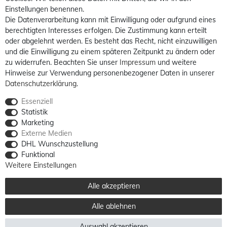
Einstellungen benennen.
Die Datenverarbeitung kann mit Einwilligung oder aufgrund eines
berechtigten Interesses erfolgen. Die Zustimmung kann erteilt
oder abgelehnt werden. Es besteht das Recht, nicht einzuwilligen
und die Einwilligung zu einem späteren Zeitpunkt zu ändern oder
zu widerrufen. Beachten Sie unser
Impressum
und weitere
Hinweise zur Verwendung personenbezogener Daten in unserer
Daten­schutz­erklärung
.
Essenziell
Statistik
Marketing
Externe Medien
DHL Wunschzustellung
Funktional
Weitere Einstellungen
Alle akzeptieren
Alle ablehnen
Auswahl akzeptieren
Alle Preise sind inkl. MwSt. / **Kostenloser Versand innerhalb Deutschlands möglich.