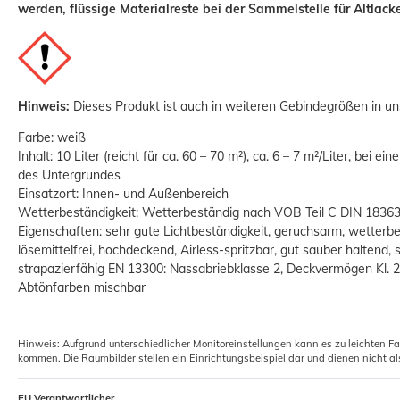
werden, flüssige Materialreste bei der Sammelstelle für Altlac
Hinweis:
Dieses Produkt ist auch in weiteren Gebindegrößen in un
Farbe: weiß
Inhalt: 10 Liter (reicht für ca. 60 – 70 m²), ca. 6 – 7 m²/Liter, bei e
des Untergrundes
Silikon Fugendicht Fugen Abdichtung
W
Einsatzort: Innen- und Außenbereich
310 ml Wilckens
Wetterbeständigkeit: Wetterbeständig nach VOB Teil C DIN 1836
4,39 €
Eigenschaften: sehr gute Lichtbeständigkeit, geruchsarm, wetterb
ab
lösemittelfrei, hochdeckend, Airless-spritzbar, gut sauber haltend, 
Grundpreis:
 14,16 € / Liter
strapazierfähig EN 13300: Nassabriebklasse 2, Deckvermögen Kl. 2, 
Abtönfarben mischbar
Hinweis: Aufgrund unterschiedlicher Monitoreinstellungen kann es zu leichten F
kommen. Die Raumbilder stellen ein Einrichtungsbeispiel dar und dienen nicht al
EU Verantwortlicher