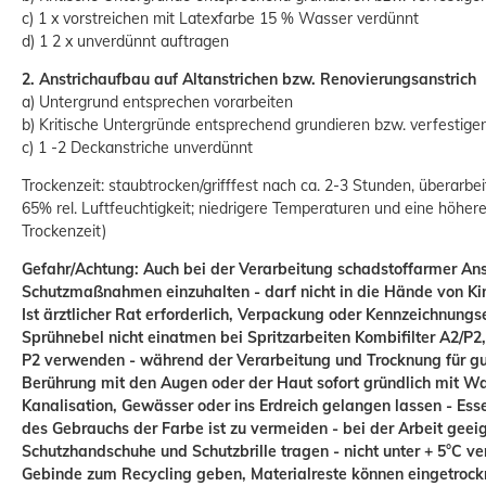
c) 1 x vorstreichen mit Latexfarbe 15 % Wasser verdünnt
d) 1 2 x unverdünnt auftragen
Malerplane Abdeckfolie 4x5m 20m² |
30my
2. Anstrichaufbau auf Altanstrichen bzw. Renovierungsanstrich
a) Untergrund entsprechen vorarbeiten
2,86 €
ab
b) Kritische Untergründe entsprechend grundieren bzw. verfestige
c) 1 -2 Deckanstriche unverdünnt
Grundpreis:
 0,14 € / Quadratmeter
Trockenzeit: staubtrocken/grifffest nach ca. 2-3 Stunden, überarbei
65% rel. Luftfeuchtigkeit; niedrigere Temperaturen und eine höhere
Trockenzeit)
Gefahr/Achtung: Auch bei der Verarbeitung schadstoffarmer Anst
Schutzmaßnahmen einzuhalten - darf nicht in die Hände von Ki
Ist ärztlicher Rat erforderlich, Verpackung oder Kennzeichnungse
Sprühnebel nicht einatmen bei Spritzarbeiten Kombifilter A2/P2, 
P2 verwenden - während der Verarbeitung und Trocknung für gut
Berührung mit den Augen oder der Haut sofort gründlich mit Was
Kanalisation, Gewässer oder ins Erdreich gelangen lassen - Es
des Gebrauchs der Farbe ist zu vermeiden - bei der Arbeit geei
Schutzhandschuhe und Schutzbrille tragen - nicht unter + 5°C ver
Gebinde zum Recycling geben, Materialreste können eingetrock