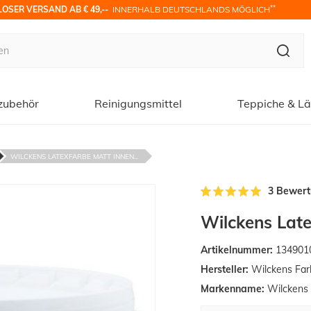
**
OSER VERSAND AB € 49,-- 
 INNERHALB DEUTSCHLANDS MÖGLICH
zubehör
Reinigungsmittel
Teppiche & Lä
WILCKENS LATEXFARBE MATT INNEN...
3 Bewer
Wilckens Late
Artikelnummer:
134901
Hersteller:
Wilckens Fa
Markenname:
Wilckens