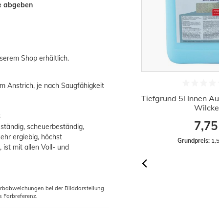
ke abgeben
serem Shop erhältlich.
inem Anstrich, je nach Saugfähigkeit
ilckens Feinspachtel Instant 400 g
Tiefgrund 5l Innen A
für Innen & Außen
Wilck
3
2,99 €
7,75
eständig, scheuerbeständig,
sehr ergiebig, höchst
Grundpreis:
 7,48 € / Kilogramm
Grundpreis:
 1,5
ist mit allen Voll- und
arbabweichungen bei der Bilddarstellung
s Farbreferenz.