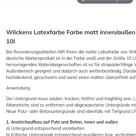
Wilckens Latexfarbe Farbe matt innen/außen
10l
Bei Renovierungsarbeiten hilft Ihnen die matte Latexfarbe von Wil
deutsche Markenprodukt ist in der Farbe weiß und der Größe 10 Lit
hervorragenden Materialeigenschaften ist es für strapazierfähig
Außenbereich geeignet und dadurch auch wetterbeständig. Darüber
hochdeckend, geruchsarm und weist einen matten Glanzeffekt auf
Anwendung
Der Untergrund muss sauber, trocken, fettfrei und tragfähig sein. 
Altanstriche sind zu entfernen und abgewaschene Untergründe mit
Neue Putz- oder Betonuntergründe sind ebenfalls mit Tiefgrund LF
1. Anstrichaufbau auf Putz und Beton, innen und außen
a) Untergrund entsprechend vorarbeiten
b) Kritische Untergründe entsprechend grundieren bzw. verfestige