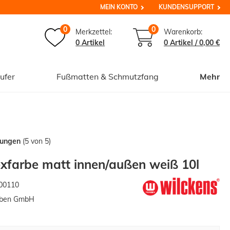
MEIN KONTO
KUNDENSUPPORT
0
0
Merkzettel:
Warenkorb:
0 Artikel
0
Artikel /
0,00 €
ufer
Fußmatten & Schmutzfang
Mehr
tungen
(5 von 5)
xfarbe matt innen/außen weiß 10l
00110
rben GmbH