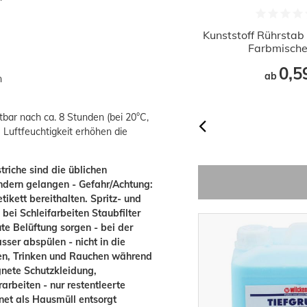
Abdeckfolie Renovierplane 4x5m
Kunststoff Rührstab 
20m² | 5my
Farbmisch
0,98 €
0,5
ab
ab
n
Grundpreis:
 0,05 € / Quadratmeter
tbar nach ca. 8 Stunden (bei 20°C,
 Luftfeuchtigkeit erhöhen die
riche sind die üblichen
ndern gelangen - Gefahr/Achtung:
tikett bereithalten. Spritz- und
bei Schleifarbeiten Staubfilter
e Belüftung sorgen - bei der
ser abspülen - nicht in die
sen, Trinken und Rauchen während
gnete Schutzkleidung,
arbeiten - nur restentleerte
net als Hausmüll entsorgt