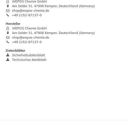
WEPOS Chemie GmbH
Am Selder 31, 47906 Kempen, Deutschland (Germany)
shop@wepos-chemie.de
+49 2152-87137-0
Hersteller
WEPOS Chemie GmbH
Am Selder 31, 47906 Kempen, Deutschland (Germany)
shop@wepos-chemie.de
+49 2152-87137-0
Datenblätter
Sicherheitsdatenblatt
Holzschutzlasur kiefer 2,5l Lasur
H
Technisches Merkblatt
Wetterschutz Wilckens
14,05 €
Grundpreis:
 5,62 € / Liter