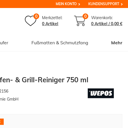
MEIN KONTO
KUNDENSUPPORT
0
0
Merkzettel:
Warenkorb:
0 Artikel
0
Artikel /
0,00 €
ufer
Fußmatten & Schmutzfang
Mehr
n- & Grill-Reiniger 750 ml
2156
mie GmbH
€