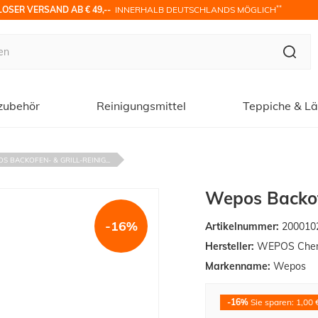
**
OSER VERSAND AB € 49,-- 
 INNERHALB DEUTSCHLANDS MÖGLICH
zubehör
Reinigungsmittel
Teppiche & Lä
S BACKOFEN- & GRILL-REINIG...
Wepos Backofe
-16%
Artikelnummer:
200010
Hersteller:
WEPOS Che
Markenname:
Wepos
-16%
Sie sparen: 1,00 