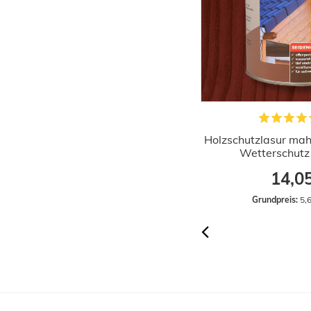
olzschutzlasur farblos 750ml Lasur
Holzschutzlasur mah
Wetterschutz Wilckens
Wetterschutz
7,66 €
14,0
Grundpreis:
 10,21 € / Liter
Grundpreis:
 5,6