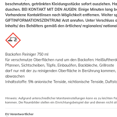
beschmutzten, getränkten Kleidungsstücke sofort ausziehen. 
duschen. BEI KONTAKT MIT DEN AUGEN: Einige Minuten lang b
Handschleifer Wandschleifer
Vorhandene Kontaktlinsen nach Möglichkeit entfernen. Weiter sp
Schleifhalter ergo-grip Griff
GIFTINFORMATIONSZENTRUM/ Arzt anrufen. Unter Verschluss a
Inhalts/ des Behälters gemäß den örtlichen/ regionalen/ national
3,40 €
Backofen Reiniger 750 ml
für verschmutze Oberflächen rund um den Backofen: Heißluftherd
Pfannen, Sichtscheiben, Töpfe, Einbauöfen, Backbleche, Grillroste
darf nur mit der zu reinigenden Oberfläche in Berührung kommen, 
abwaschen
Inhaltsstoffe: 5% anionische Tenside, nichtionische Tenside, Duftst
Hinweis: Aufgrund unterschiedlicher Monitoreinstellungen kann es zu leichten F
kommen. Die Raumbilder stellen ein Einrichtungsbeispiel dar und dienen nicht al
EU Verantwortlicher