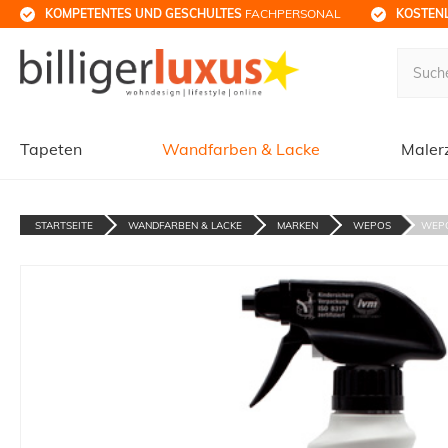
KOMPETENTES UND GESCHULTES
 FACHPERSONAL
KOSTENL
Tapeten
Wandfarben & Lacke
Maler
STARTSEITE
WANDFARBEN & LACKE
MARKEN
WEPOS
WEPO