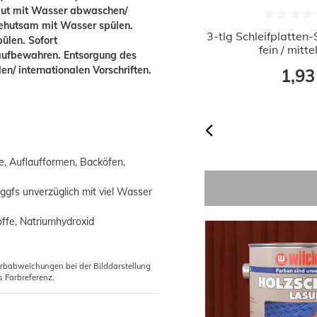
Haut mit Wasser abwaschen/
ehutsam mit Wasser spülen.
Einfach Schöner Farbroller 10cm mit
3-tlg Schleifplatten-
ülen. Sofort
2K Soft Touch Griff
fein / mitte
ufbewahren. Entsorgung des
en/ internationalen Vorschriften.
2,69 €
1,93
Grundpreis:
 2,69 € / Stück
e, Auflaufformen, Backöfen,
ggfs unverzüglich mit viel Wasser
offe, Natriumhydroxid
arbabweichungen bei der Bilddarstellung
s Farbreferenz.