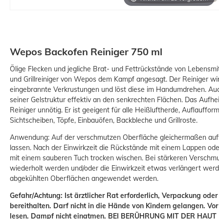
Wepos Backofen Reiniger 750 ml
Ölige Flecken und jegliche Brat- und Fettrückstände von Lebensm
und Grillreiniger von Wepos dem Kampf angesagt. Der Reiniger wi
eingebrannte Verkrustungen und löst diese im Handumdrehen. Auc
seiner Gelstruktur effektiv an den senkrechten Flächen. Das Aufhe
Reiniger unnötig. Er ist geeigent für alle Heißluftherde, Auflauffo
Sichtscheiben, Töpfe, Einbauöfen, Backbleche und Grillroste.
Anwendung: Auf der verschmutzen Oberfläche gleichermaßen auf
lassen. Nach der Einwirkzeit die Rückstände mit einem Lappen od
mit einem sauberen Tuch trocken wischen. Bei stärkeren Verschm
wiederholt werden und/oder die Einwirkzeit etwas verlängert werde
abgekühlten Oberflächen angewendet werden.
Gefahr/Achtung: Ist ärztlicher Rat erforderlich, Verpackung ode
bereithalten. Darf nicht in die Hände von Kindern gelangen. Vo
lesen. Dampf nicht einatmen. BEI BERÜHRUNG MIT DER HAUT (