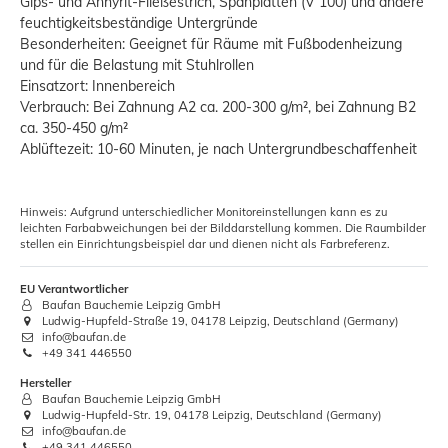
Gips- und Anhyrit-Fließestrich, Spanplatten (V 100) und andere
feuchtigkeitsbeständige Untergründe
Besonderheiten: Geeignet für Räume mit Fußbodenheizung
und für die Belastung mit Stuhlrollen
Einsatzort: Innenbereich
Verbrauch: Bei Zahnung A2 ca. 200-300 g/m², bei Zahnung B2
ca. 350-450 g/m²
Ablüftezeit: 10-60 Minuten, je nach Untergrundbeschaffenheit
Hinweis: Aufgrund unterschiedlicher Monitoreinstellungen kann es zu
leichten Farbabweichungen bei der Bilddarstellung kommen. Die Raumbilder
stellen ein Einrichtungsbeispiel dar und dienen nicht als Farbreferenz.
EU Verantwortlicher
Baufan Bauchemie Leipzig GmbH
Ludwig-Hupfeld-Straße 19, 04178 Leipzig, Deutschland (Germany)
info@baufan.de
+49 341 446550
Hersteller
Baufan Bauchemie Leipzig GmbH
Ludwig-Hupfeld-Str. 19, 04178 Leipzig, Deutschland (Germany)
info@baufan.de
+49 341 446550