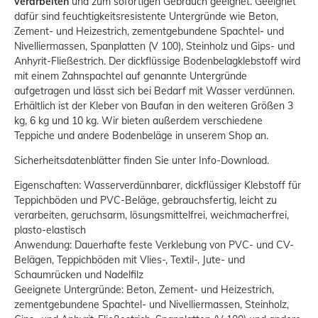
verarbeiten
und zum sofortigen Gebrauch geeignet. Geeignet
dafür sind feuchtigkeitsresistente Untergründe wie Beton,
Zement- und Heizestrich, zementgebundene Spachtel- und
Nivelliermassen, Spanplatten (V 100), Steinholz und Gips- und
Anhyrit-Fließestrich. Der dickflüssige Bodenbelagklebstoff wird
mit einem Zahnspachtel auf genannte Untergründe
aufgetragen und lässt sich bei Bedarf mit Wasser verdünnen.
Erhältlich ist der Kleber von Baufan in den weiteren Größen 3
kg, 6 kg und 10 kg. Wir bieten außerdem verschiedene
Teppiche und andere Bodenbeläge in unserem Shop an.
Sicherheitsdatenblätter finden Sie unter Info-Download.
Eigenschaften: Wasserverdünnbarer, dickflüssiger Klebstoff für
Teppichböden und PVC-Beläge, gebrauchsfertig, leicht zu
verarbeiten, geruchsarm, lösungsmittelfrei, weichmacherfrei,
plasto-elastisch
Anwendung: Dauerhafte feste Verklebung von PVC- und CV-
Belägen, Teppichböden mit Vlies-, Textil-, Jute- und
Schaumrücken und Nadelfilz
Geeignete Untergründe: Beton, Zement- und Heizestrich,
zementgebundene Spachtel- und Nivelliermassen, Steinholz,